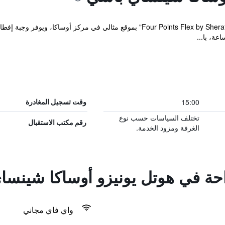
يقع مكان إقامة "Four Points Flex by Sheraton Osaka Shinsaibashi" بموقع مثالي 
ة، با...
15:00
وقت تسجيل المغادرة
تختلف السياسات حسب نوع
رقم مكتب الاستقبال
الغرفة ومزود الخدمة.
راحة في هوتل يونيزو أوساكا شينس
واي فاي مجاني