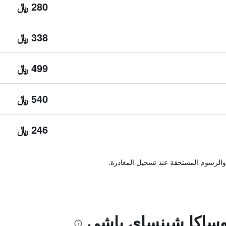
280 ﷼
338 ﷼
499 ﷼
540 ﷼
246 ﷼
والرسوم المستحقة عند تسجيل المغادرة.
أوساكا شينساي باشي