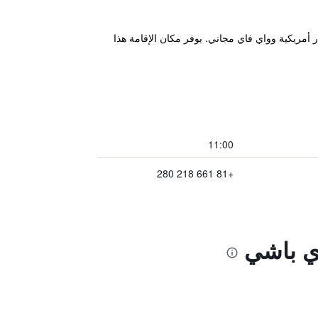
في مركز أوساكا، ويوفر وجبة إفطار أمريكية وواي فاي مجاني. يوفر مكان الإقامة هذا
11:00
+81 661 218 280
اي باشي