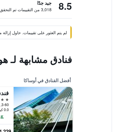
8.5
جيد جدًا
3,018 من التقييمات تم التحقق منها
لم يتم العثور على تقييمات. حاول إزال
فنادق مشابهة لـ ه
أفضل الفنادق في أوساكا
فندق
5 نجوم
3-60, Ofuka-Cho Kita-ku, أوساكا, اليابان
0.0 كيلومتر عن وسط المدينة
1,229 ﷼