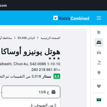
.com
رحلات طيران
الصفحة الرئيسية
اليابان
95,498
محافظة أو
فنادق
هوتل يونيزو أوساك
سيارات
3 نجوم
حزم العروض
1-10-10 Nishi Shinsaibashi, Chuo-ku, 542-0086, أوساكا, محافظة أوساكا, اليابان
+81 661 218 280
استكشاف
ممتاز
3,018 من التقييمات تم التحقق منها
8.5
رحلات
خ 13/8
-
العَرَبِيَّة
2 من الضيوف، غرفة واحدة