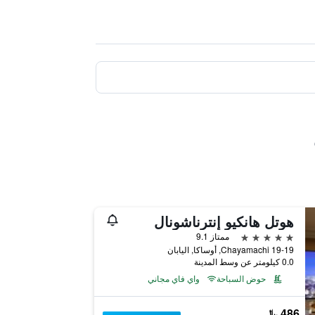
هوتل هانكيو إنترناشونال
5 نجوم
ممتاز 9.1
19-19 Chayamachi, أوساكا, اليابان
0.0 كيلومتر عن وسط المدينة
حوض السباحة
واي فاي مجاني
486 ﷼