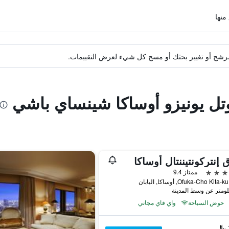
ة مرشح أو تغيير بحثك أو مسح كل شيء لعرض التقييمات.
وتل يونيزو أوساكا شينساي باشي
 إنتركونتيننتال أوساكا
ممتاز 9.4
حوض السباحة
واي فاي مجاني