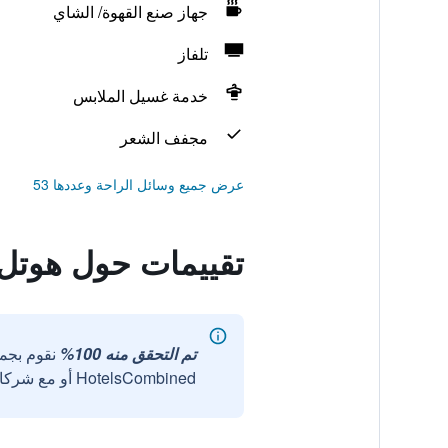
جهاز صنع القهوة/ الشاي
تلفاز
خدمة غسيل الملابس
مجفف الشعر
عرض جميع وسائل الراحة وعددها 53
تقييمات حول هوتل 
تم التحقق منه 100%
نقوم بجم
HotelsCombined أو مع شركائنا الخارجيين الموثوقين.