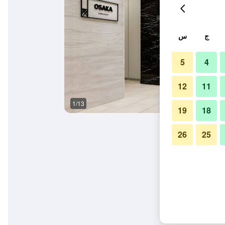
ج
س
5
4
12
11
1/13
حمام
19
18
26
25
 باشي