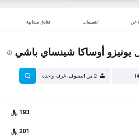
 عن
التقييمات
فنادق مشابهة
يونيزو أوساكا شينساي باشي
2 من الضيوف، غرفة واحدة
193 ﷼
201 ﷼