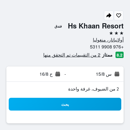
Hs Khaan Resort
فندق
3 نجوم
أولانباتار، منغوليا
+976 9908 5311
ممتاز
2 من التقييمات تم التحقق منها
8.2
س 15/8
-
ح 16/8
2 من الضيوف، غرفة واحدة
بحث