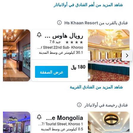
شاهد المزيد من أهم الفنادق في أولانباتار
فنادق بالقرب من Hs Khaan Resort
رويال هاوس هوتل 2
4 نجوم
جيد 7.6
Khasbaatar Street 22nd Sub- Khoroo, أولانباتار, منغوليا
30.1 كيلومتر عن وسط المدينة
180 ﷼
عرض الصفقة
شاهد المزيد من الفنادق القريبة
فنادق رخيصة في أولانباتار
Top Tour & Guesthouse Mongolia
Building 35-10 Apartment, Entrance Do 1, /Door Code:467/ Tourist Street, Khoroo 1, أولانباتار, منغوليا
0.5 كيلومتر عن وسط المدينة