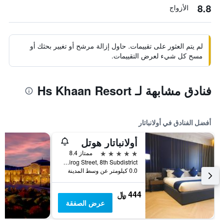
8.8
الأزواج
لم يتم العثور على تقييمات. حاول إزالة مرشح أو تغيير بحثك أو
مسح كل شيء لعرض التقييمات.
فنادق مشابهة لـ Hs Khaan Resort
أفضل الفنادق في أولانباتار
أولانباتار هوتل
5 نجوم
ممتاز 8.4
Baiga Toirog Street, 8th Subdistrict, أولانباتار, منغوليا
0.0 كيلومتر عن وسط المدينة
444 ﷼
عرض الصفقة