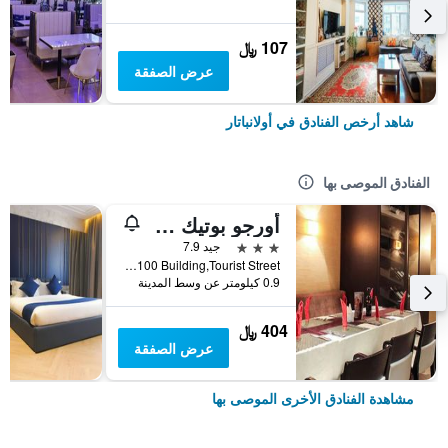
107 ﷼
عرض الصفقة
شاهد أرخص الفنادق في أولانباتار
الفنادق الموصى بها
أورجو بوتيك هوتل
3 نجوم
جيد 7.9
No. 6, M100 Building,Tourist Street, أولانباتار, منغوليا
0.9 كيلومتر عن وسط المدينة
404 ﷼
عرض الصفقة
مشاهدة الفنادق الأخرى الموصى بها