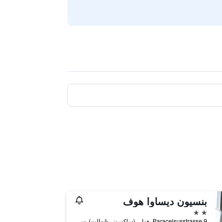
بنسيون ديساوا هوف
2 نجمتين
Paracelsusstrasse 9, هولي (ساكسوني-انهالت), سكسونيا - أنهالت, ألمانيا