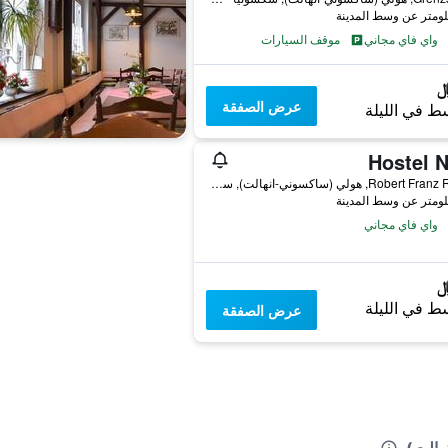
واي فاي مجاني
موقف السيارات
عرض الصفقة
ط في الليلة
Hostel N
Robert Franz Ring 5, هولي (ساكسوني-انهالت), سكسونيا - أنهالت, ألمانيا
واي فاي مجاني
ط في الليلة
عرض الصفقة