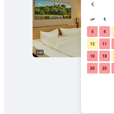
ج
س
5
4
12
11
1/40
مبنى
19
18
26
25