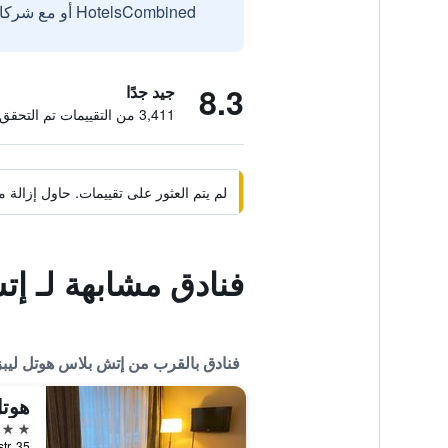
HotelsCombined أو مع شركائنا الخارجيين الموثوقين.
8.3
جيد جدًا
3,411 من التقييمات تم التحقق منها
لم يتم العثور على تقييمات. حاول إزال
فنادق مشابهة لـ إ
فنادق بالقرب من إتش بلاس هوتل ليب
هوتل
3 نجوم