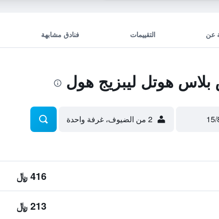
 عن
التقييمات
فنادق مشابهة
لاس هوتل ليبزيج هول
2 من الضيوف، غرفة واحدة
416 ﷼
213 ﷼