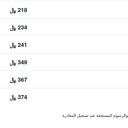
218 ﷼
234 ﷼
241 ﷼
349 ﷼
367 ﷼
374 ﷼
والرسوم المستحقة عند تسجيل المغادرة.