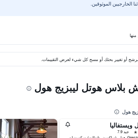
ة مرشح أو تغيير بحثك أو مسح كل شيء لعرض التقييمات.
تش بلاس هوتل ليبزيج هول
زيج هول
 ويستفاليا
جيد 7.9
Grenzstr. 35, هولي (ساكسوني-انهالت), سكسونيا - أنهالت, ألمانيا