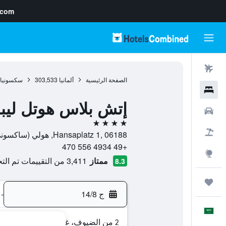
.com
رحلات طيران
الصفحة الرئيسية
ألمانيا
303,533
سكسونيا -
فنادق
إتش بلاس هوتل ليب
سيارات
4 نجوم
حزم العروض
Hansaplatz 1, 06188, هولي (ساكسوني-انهالت), سكسونيا - أنهالت, ألمانيا
+49 4934 556 470
استكشاف
ممتاز
3,411 من التقييمات تم التحقق منها
8.3
رحلات
ج 14/8
-
العَرَبِيَّة
2 من الضيوف، غرفة واحدة