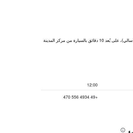
يقع هذا الفندق الـ 4 نجوم بجانب الطريق السريع A14 ويوفر مواقف مجانية للسيارات. ويقع في الجانب الشرقي من هالي (سالي)، على بُعد 10 دقائق بالسيارة من مركز المدينة
12:00
+49 4934 556 470
ل