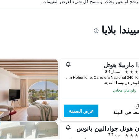
ة مرشح أو تغيير بحثك أو مسح كل شيء لعرض التقييمات.
ندا بلايا
دا ماربيلا هوتل
ممتاز 8.4
Blvd Principe Alfonso Von Hohenlohe, Carretera Nacional 340, Km 172, مربلّة, منطقة أندلوسيا, أسبانيا
واي فاي مجاني
عرض الصفقة
ط في الليلة
 هوتل جوادالبين بانوس
جيد 7.7