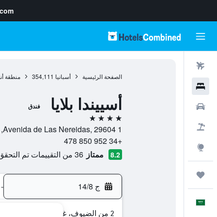
.com
رحلات طيران
الصفحة الرئيسية
أسبانيا
354,111
منطقة أن
فنادق
أسييندا بلايا
سيارات
فندق
4 نجوم
حزم العروض
1 Avenida de Las Nereidas, 29604, مربلّة, منطقة أندلوسيا, أسبانيا
+34 952 850 478
استكشاف
ممتاز
36 من التقييمات تم التحقق منها
8.2
رحلات
ج 14/8
-
العَرَبِيَّة
2 من الضيوف، غرفة واحدة