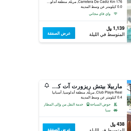
Carretera De Cadiz Km 176, مربلّة, منطقة أندلوسيا, أسبانيا
0.0 كيلومتر عن وسط المدينة
واي فاي مجاني
1,139 ﷼
عرض الصفقة
المتوسط في الليلة
ماربيلا بيتش ريزورت آت كلوب بلايا ريال
Club Playa Real, مربلّة, منطقة أندلوسيا, أسبانيا
0.4 كيلومتر عن وسط المدينة
حوض السباحة
خدمة النقل من وإلى المطار
سبا
438 ﷼
عرض الصفقة
المتوسط في الليلة