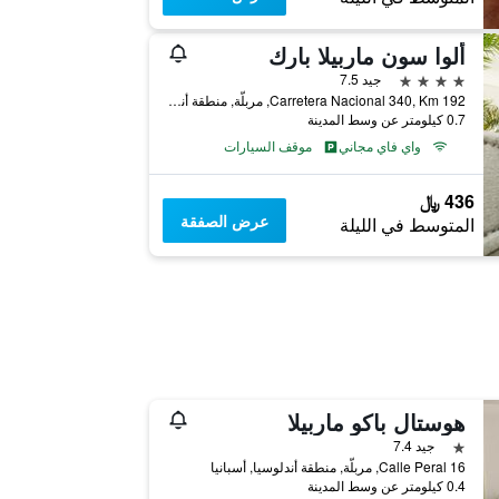
ألوا سون ماربيلا بارك
4 نجوم
جيد 7.5
Carretera Nacional 340, Km 192, مربلّة, منطقة أندلوسيا, أسبانيا
0.7 كيلومتر عن وسط المدينة
واي فاي مجاني
موقف السيارات
436 ﷼
عرض الصفقة
المتوسط في الليلة
هوستال باكو ماربيلا
نجمة واحدة
جيد 7.4
Calle Peral 16, مربلّة, منطقة أندلوسيا, أسبانيا
0.4 كيلومتر عن وسط المدينة