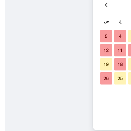
ج
س
5
4
12
11
19
18
26
25