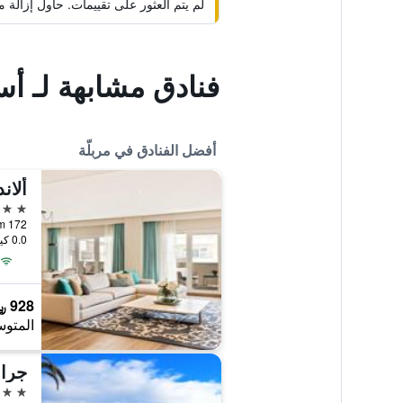
لم يتم العثور على تقييمات. حاول إزال
فنادق مشابهة لـ أسيي
أفضل الفنادق في مربلّة
ألان
5 نجوم
0.0 كيلومتر عن وسط المدينة
928 ﷼
المتوس
جران
5 نجوم