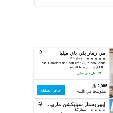
مي رمار يلي باي ميليا
5 نجوم
ممتاز 8.8
Calle Mario Vargas Llosa, Carretera de Cadiz km 175, Puerto Banus, مربلّة, منطقة أندلوسيا, أسبانيا
0.0 كيلومتر عن وسط المدينة
واي فاي مجاني
2,005 ﷼
عرض الصفقة
المتوسط في الليلة
إيبيروستار سيليكشن ماربيلا كورال بيتش
4 نجوم
ممتاز 8.7