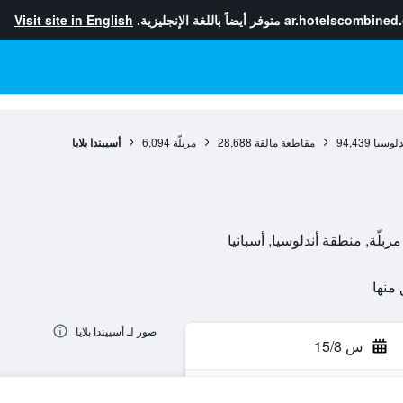
ar.hotelscombined
متوفر أيضاً باللغة الإنجليزية.
Visit site in English
دلوسيا
94,439
مقاطعة مالقة
28,688
مربلّة
6,094
أسييندا بلايا
صور لـ أسييندا بلايا
س 15/8