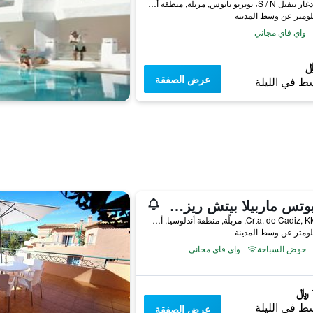
كالي إدغار نيفيل S / N، بويرتو بانوس, مربلّة, منطقة أندلوسيا, أسبانيا
واي فاي مجاني
عرض الصفقة
ط في الليلة
ماريوتس ماربيلا بيتش ريزورت
Crta. de Cadiz, KM 193, مربلّة, منطقة أندلوسيا, أسبانيا
حوض السباحة
واي فاي مجاني
ط في الليلة
عرض الصفقة