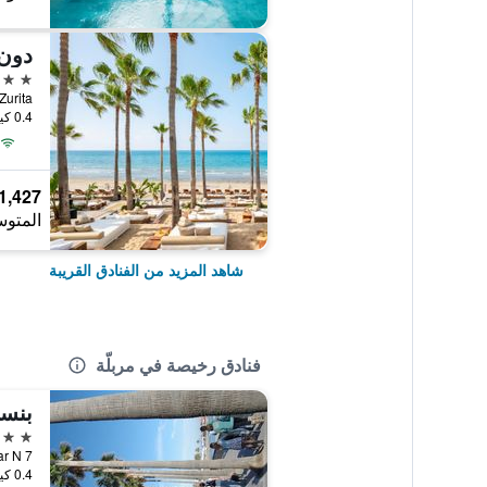
دون 
5 نجوم
Avda. Zurita, مربلّة,
0.4 كيلومتر عن وسط المدينة
1,427 ﷼
المتوس
شاهد المزيد من الفنادق القريبة
فنادق رخيصة في مربلّة
بنسي
2 نجمتين
Calle Aduar N 7, 
0.4 كيلومتر عن وسط المدينة