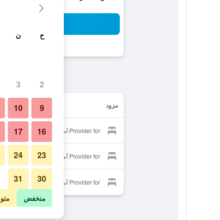
بح
ح
ن
3
2
مزود
10
9
17
16
Provider for أسييندا بلايا
24
23
Provider for أسييندا بلايا
31
30
Provider for أسييندا بلايا
منخفض
متو