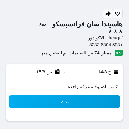
هاسيندا سان فرانسيسكو
فندق
3 نجوم
Urcuquí، الاكوادور
+593 6304 8232
ممتاز
74 من التقييمات تم التحقق منها
8.9
ج 14/8
-
س 15/8
2 من الضيوف، غرفة واحدة
بحث