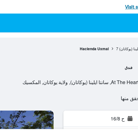
Visit 
لينا (يوكاتان)
7
Hacienda Uxmal
فندق
, ولاية يوكاتان, المكسيك
ح 16/8