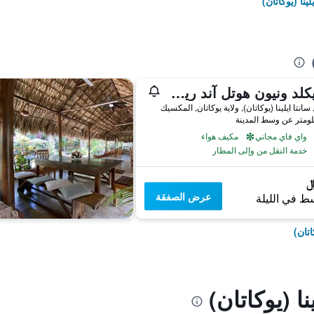
ينا (يوكاتان)
ذا بيكلد ونيون هوتل آند ريستورانت أكسمال
واي فاي مجاني
مكيف هواء
خدمة النقل من وإلى المطار
عرض الصفقة
ط في الليلة
اتان)
ا (يوكاتان)