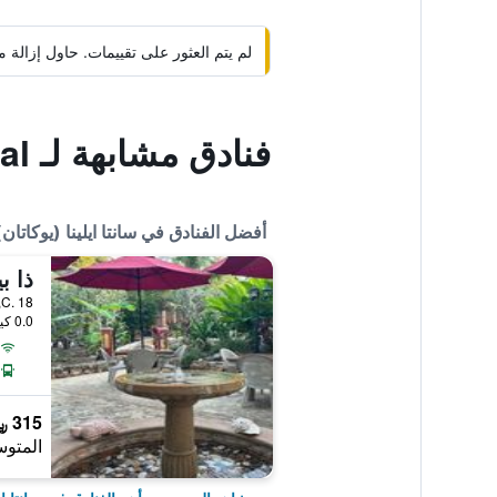
لم يتم العثور على تقييمات. حاول إزال
فنادق مشابهة لـ Hacienda Uxmal
أفضل الفنادق في سانتا ايلينا (يوكاتان)
C. 18, سانتا ايلينا (يوكاتان), ولاية يوكاتان, المكسيك
0.0 كيلومتر عن وسط المدينة
315 ﷼
المتوس