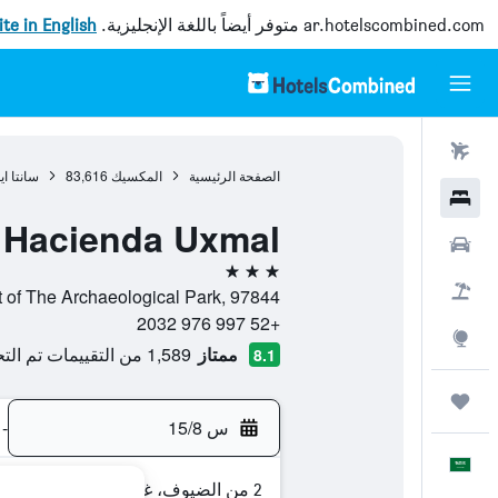
ar.hotelscombined.com
متوفر أيضاً باللغة الإنجليزية.
site in English
رحلات طيران
الصفحة الرئيسية
المكسيك
83,616
سانتا اي
فنادق
Hacienda Uxmal
سيارات
3 نجوم
حزم العروض
At The Heart of The Archaeological Park, 97844, سانتا ايلينا (يوكاتان)
+52 997 976 2032
استكشاف
ممتاز
1,589 من التقييمات تم التحقق منها
8.1
رحلات
س 15/8
-
العَرَبِيَّة
2 من الضيوف، غرفة واحدة