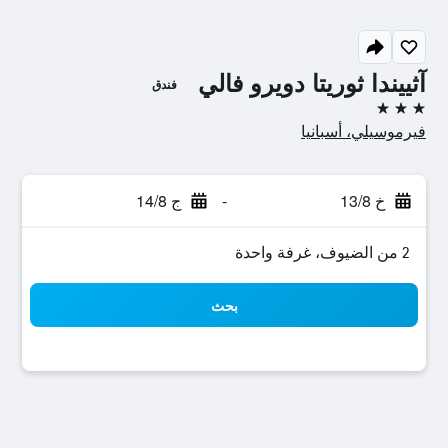
آثييندا ثوريتا دويرو فالي
فندق
3 نجوم
فيرموسيلي، أسبانيا
خ 13/8
-
ج 14/8
2 من الضيوف، غرفة واحدة
بحث