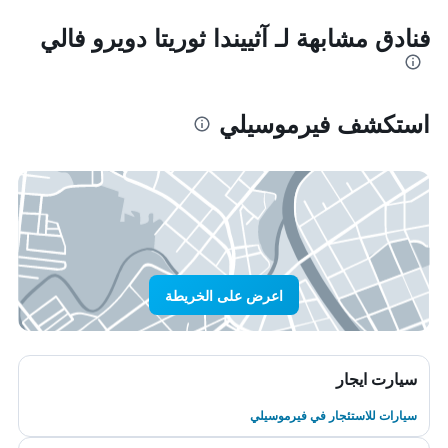
فنادق مشابهة لـ آثييندا ثوريتا دويرو فالي
استكشف فيرموسيلي
اعرض على الخريطة
سيارت ايجار
سيارات للاستئجار في فيرموسيلي