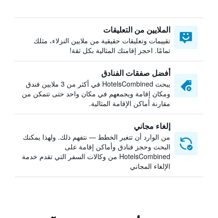
الملايين من التعليقات
تقييمات وتعليقات حقيقية من ملايين النزلاء، مثلك
تمامًا. احجز إقامتك المثالية بكل ثقة!
أفضل صفقات الفنادق
يبحث HotelsCombined في أكثر من 3 ملايين فندق
ومكان إقامة ويجمعهم في مكان واحد حتى تتمكن من
مقارنة أماكن الإقامة المثالية.
إلغاء مجاني
من الوارد أن تتغير الخطط — نتفهم ذلك. ولهذا يمكنك
البحث وحجز فنادق وأماكن إقامة على
HotelsCombined من وكالات السفر التي تقدم خدمة
الإلغاء المجاني