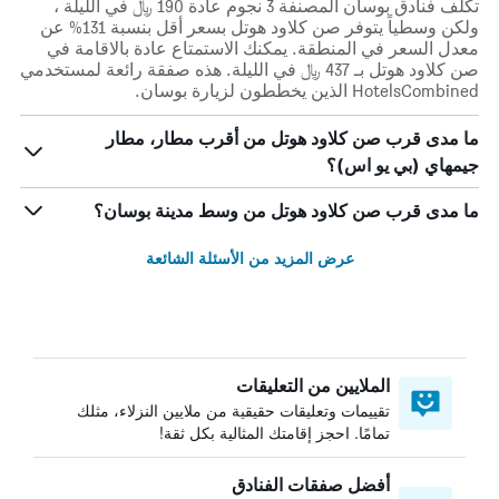
تكلف فنادق بوسان المصنفة 3 نجوم عادة 190 ﷼ في الليلة ،
ولكن وسطياً يتوفر صن كلاود هوتل بسعر أقل بنسبة 131% عن
معدل السعر في المنطقة. يمكنك الاستمتاع عادة بالاقامة في
صن كلاود هوتل بـ 437 ﷼ في الليلة. هذه صفقة رائعة لمستخدمي
HotelsCombined الذين يخططون لزيارة بوسان.
ما مدى قرب صن كلاود هوتل من أقرب مطار، مطار
جيمهاي (بي يو اس)؟
ما مدى قرب صن كلاود هوتل من وسط مدينة بوسان؟
عرض المزيد من الأسئلة الشائعة
الملايين من التعليقات
تقييمات وتعليقات حقيقية من ملايين النزلاء، مثلك
تمامًا. احجز إقامتك المثالية بكل ثقة!
أفضل صفقات الفنادق