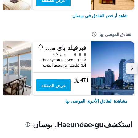
عرض الصفقة
شاهد أرخص الفنادق في بوسان
الفنادق الموصى بها
فيرفيلد باي ماريوت بوسان سونجدو بيتش
تقييم فئة 3
ممتاز 8.9
113 Songdohaebyeon-ro, Seo-gu, بوسان, كوريا الجنوبية
3.4 كيلومتر عن وسط المدينة
471 ﷼
عرض الصفقة
مشاهدة الفنادق الأخرى الموصى بها
استكشفHaeundae-gu, بوسان