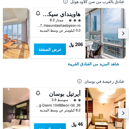
فنادق بالقرب من صن كلاود هوتل
هاوينداي سيكلاود هوتل ريزيدنس
تقييم فئة 3
ممتاز 8.3
6F, 287, Haeundaehaebyeon-ro, بوسان, كوريا الجنوبية
0.0 كيلومتر عن وسط المدينة
206 ﷼
عرض الصفقة
شاهد المزيد من الفنادق القريبة
فنادق رخيصة في بوسان
أيرتيل بوسان
تقييم فئة 2
متوسط 3.9
36, Nakdong-Daero 1048Beon-Gil, بوسان, كوريا الجنوبية
8.2 كيلومتر عن وسط المدينة
46 ﷼