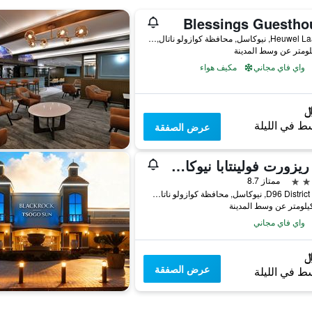
Blessings Guestho
21 Heuwel Laan, نيوكاسل, محافظة كوازولو ناتال, جنوب أفريقيا
واي فاي مجاني
مكيف هواء
ط في الليلة
عرض الصفقة
أنيو ريزورت فولينتابا نيوكاسل
ممتاز 8.7
D96 District Road, نيوكاسل, محافظة كوازولو ناتال, جنوب أفريقيا
واي فاي مجاني
عرض الصفقة
ط في الليلة