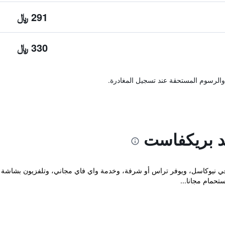
291 ﷼
330 ﷼
والرسوم المستحقة عند تسجيل المغادرة.
ند بريكفاست
 مكان إقامة "Haggards on Hilldrop" في نيوكاسل، ويوفر تراس أو شرفة، وخدمة واي فاي مجاني، و
حمام مجانا...