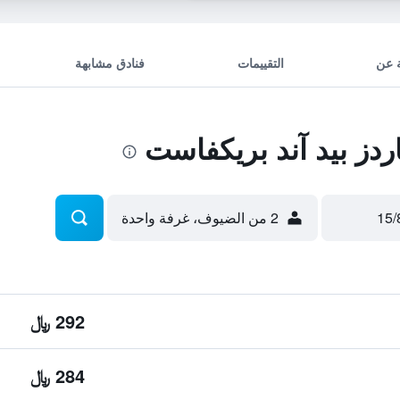
 عن
التقييمات
فنادق مشابهة
ز بيد آند بريكفاست
2 من الضيوف، غرفة واحدة
292 ﷼
284 ﷼