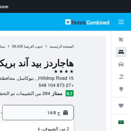
.com
رحلات طيران
الصفحة الرئيسية
جنوب أفريقيا
59,435
محاف
فنادق
هاجاردز بيد آند بر
سيارات
4 نجوم
حزم العروض
15 Hilldrop Road, , نيوكاسل, محافظة كوازولو ناتال, جنوب أفريقيا
+27 873 104 548
استكشاف
ممتاز
284 من التقييمات تم التحقق منها
9.1
رحلات
ج 14/8
-
العَرَبِيَّة
2 من الضيوف، غرفة واحدة