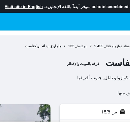
ar.hotelscombined
متوفر أيضاً باللغة الإنجليزية.
Visit site in English
ظة كوازولو ناتال
9,422
نيوكاسل
135
هاجاردز بيد آند بريكفاست
يكفاست
غرفة بالمبيت والإفطار
س 15/8