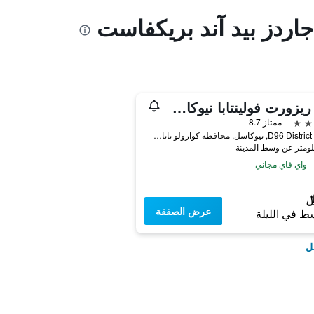
جاردز بيد آند بريكفاست
أنيو ريزورت فولينتابا نيوكاسل
ممتاز 8.7
D96 District Road, نيوكاسل, محافظة كوازولو ناتال, جنوب أفريقيا
واي فاي مجاني
عرض الصفقة
ط في الليلة
ل