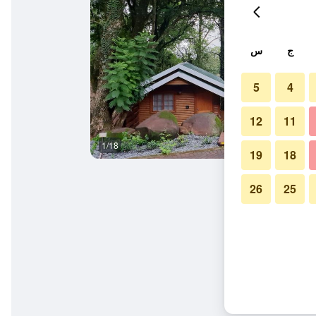
ج
س
5
4
12
11
1/18
المظهر الخارجي
19
18
26
25