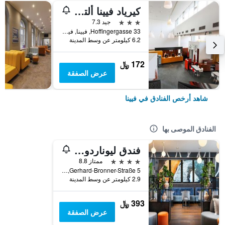
كيرياد فيينا ألتمانسدورف
3 نجوم
جيد 7.3
Hoffingergasse 33, فيينا, فيينا, النمسا
6.2 كيلومتر عن وسط المدينة
172 ﷼
عرض الصفقة
شاهد أرخص الفنادق في فيينا
الفنادق الموصى بها
فندق ليوناردو فيينا هابتبانهوف
4 نجوم
ممتاز 8.8
Gerhard-Bronner-Straße 5, فيينا, فيينا, النمسا
2.9 كيلومتر عن وسط المدينة
393 ﷼
عرض الصفقة