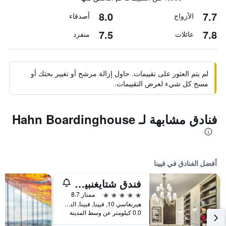
8.0
7.7
الأزواج
أصدقاء
7.5
7.8
عائلات
منفرد
لم يتم العثور على تقييمات. حاول إزالة مرشح أو تغيير بحثك أو
مسح كل شيء لعرض التقييمات.
فنادق مشابهة لـ Hahn Boardinghouse
أفضل الفنادق في فيينا
فندق شتايغنبيرغر هيرنهوف
5 نجوم
ممتاز 8.7
هيرنغاسي 10, فيينا, فيينا, النمسا
0.0 كيلومتر عن وسط المدينة