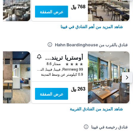
768 ﷼
عرض الصفقة
شاهد المزيد من أهم الفنادق في فيينا
فنادق بالقرب من Hahn Boardinghouse
أوستريا تريند هوتل دوبيو, فينا
4 نجوم
ممتاز 8.6
Rennweg 99, فيينا, فيينا, النمسا
0.9 كيلومتر عن وسط المدينة
263 ﷼
عرض الصفقة
شاهد المزيد من الفنادق القريبة
فنادق رخيصة في فيينا