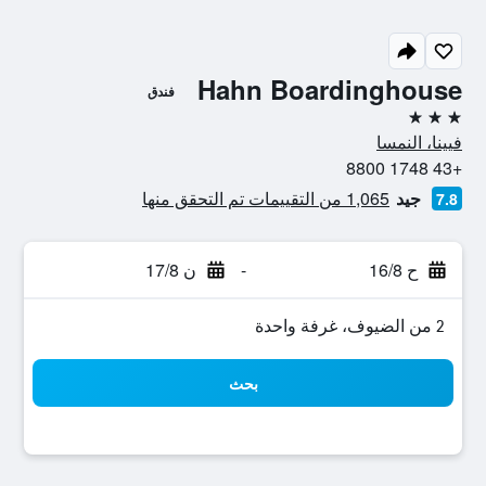
Hahn Boardinghouse
فندق
3 نجوم
فيينا، النمسا
+43 1748 8800
جيد
1,065 من التقييمات تم التحقق منها
7.8
ح 16/8
-
ن 17/8
2 من الضيوف، غرفة واحدة
بحث