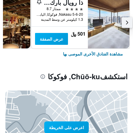
ذا رويال بارك كانفاس فوكوكا ناكاسو
4 نجوم
ممتاز 8.7
5-6-20 Nakasu, فوكوكا, اليابان
1.3 كيلومتر عن وسط المدينة
501 ﷼
عرض الصفقة
مشاهدة الفنادق الأخرى الموصى بها
استكشفChūō-ku, فوكوكا
اعرض على الخريطة