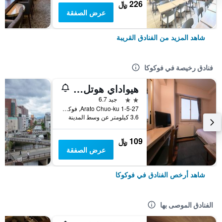
226 ﷼
عرض الصفقة
شاهد المزيد من الفنادق القريبة
فنادق رخيصة في فوكوكا
هيواداي هوتل أراتو
2 نجمتين
جيد 6.7
1-5-27 Arato Chuo-ku, فوكوكا, اليابان
3.6 كيلومتر عن وسط المدينة
109 ﷼
عرض الصفقة
شاهد أرخص الفنادق في فوكوكا
الفنادق الموصى بها