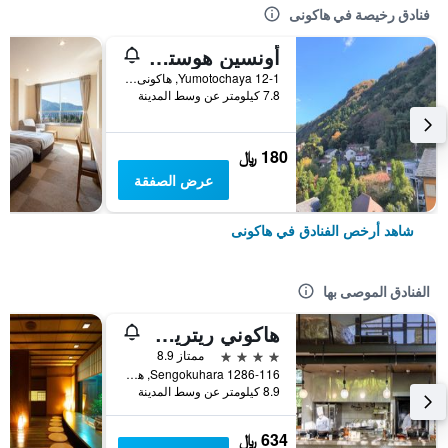
فنادق رخيصة في هاكونى
أونسين هوستل كايز هاوس هاكون
Yumotochaya 12-1, هاكونى, اليابان
7.8 كيلومتر عن وسط المدينة
180 ﷼
عرض الصفقة
شاهد أرخص الفنادق في هاكونى
الفنادق الموصى بها
هاكوني ريتريت فوري
4 نجوم
ممتاز 8.9
Sengokuhara 1286-116, هاكونى, اليابان
8.9 كيلومتر عن وسط المدينة
634 ﷼