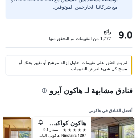
مع شركائنا الخارجيين الموثوقين.
9.0
رائع
1,777 من التقييمات تم التحقق منها
لم يتم العثور على تقييمات. حاول إزالة مرشح أو تغيير بحثك أو
مسح كل شيء لعرض التقييمات.
فنادق مشابهة لـ هاكون آيرو
أفضل الفنادق في هاكونى
هاكون كواكين تينيو
5 نجوم
ممتاز 9.1
1297 Ninotaira, هاكونى, اليابان