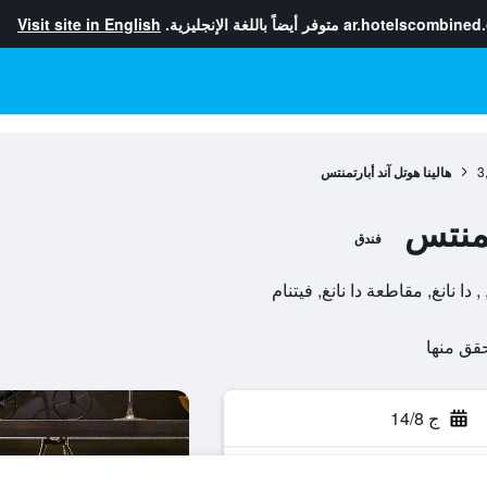
ar.hotelscombined
متوفر أيضاً باللغة الإنجليزية.
Visit site in English
3
هالينا هوتل آند أبارتمنتس
تمنتس
فندق
ج 14/8