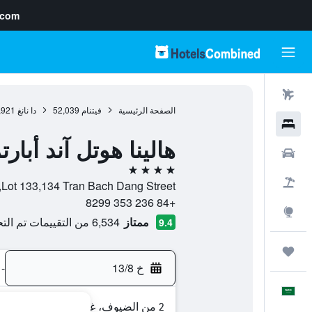
.com
رحلات طيران
الصفحة الرئيسية
فيتنام
52,039
دا نانغ
,921
فنادق
هالينا هوتل آند أبار
سيارات
4 نجوم
حزم العروض
Lot 133,134 Tran Bach Dang Street, , دا نانغ, مقاطعة دا نانغ, فيتنام
+84 236 353 8299
استكشاف
ممتاز
6,534 من التقييمات تم التحقق منها
9.4
رحلات
خ 13/8
-
العَرَبِيَّة
2 من الضيوف، غرفة واحدة