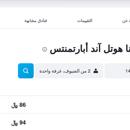
 عن
التقييمات
فنادق مشابهة
 هوتل آند أبارتمنتس
2 من الضيوف، غرفة واحدة
86 ﷼
94 ﷼