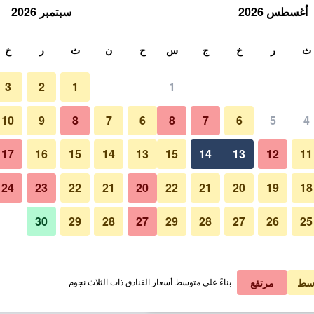
أغسطس 2026
سبتمبر 2026
ث
ث
ر
خ
ج
س
ح
ن
ث
ر
خ
3
2
1
1
 الواحدة
10
9
8
7
6
8
7
6
5
4
آخر
لي في الليلة
17
16
15
14
13
15
14
13
12
11
 ﷼
عرض الصفقة
24
23
22
21
20
22
21
20
19
18
30
29
28
27
29
28
27
26
25
صور لـ هالينا هوتل آند أبارتمنتس
 ﷼
عرض الصفقة
 ﷼
عرض الصفقة
سط
مرتفع
بناءً على متوسط أسعار الفنادق ذات الثلاث نجوم.