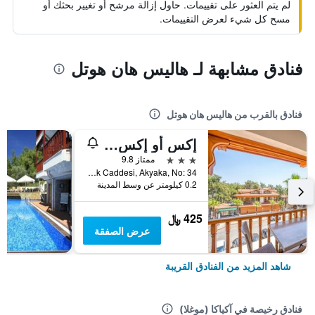
لم يتم العثور على تقييمات. حاول إزالة مرشح أو تغيير بحثك أو
مسح كل شيء لعرض التقييمات.
فنادق مشابهة لـ هاليس هان هوتل
فنادق بالقرب من هاليس هان هوتل
إكس أو إكس أبارت هوتل
3 نجوم
ممتاز 9.8
Ataturk Caddesi, Akyaka, No: 34, آكياكا (موغلا), تركيا
0.2 كيلومتر عن وسط المدينة
425 ﷼
عرض الصفقة
شاهد المزيد من الفنادق القريبة
فنادق رخيصة في آكياكا (موغلا)