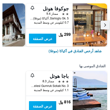
جوكوفا هوتل
2 نجمتين
ممتاز 9.4
Sarioglu Sk. 5, آكياكا (موغلا), تركيا
0.7 كيلومتر عن وسط المدينة
299 ﷼
عرض الصفقة
شاهد أرخص الفنادق في آكياكا (موغلا)
الفنادق الموصى بها
باجا هوتل
3 نجوم
ممتاز 8.3
Maden Iskelesi Gumruk Sokak No. 3, آكياكا (موغلا), تركيا
1.1 كيلومتر عن وسط المدينة
816 ﷼
عرض الصفقة