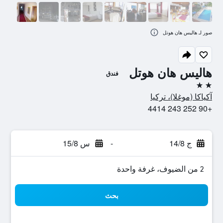
صور لـ هاليس هان هوتل
هاليس هان هوتل
فندق
2 نجمتين
آكياكا (موغلا)، تركيا
+90 252 243 4414
ج 14/8
-
س 15/8
2 من الضيوف، غرفة واحدة
بحث