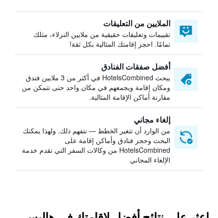
الملايين من التعليقات
تقييمات وتعليقات حقيقية من ملايين النزلاء، مثلك
تمامًا. احجز إقامتك المثالية بكل ثقة!
أفضل صفقات الفنادق
يبحث HotelsCombined في أكثر من 3 ملايين فندق
ومكان إقامة ويجمعهم في مكان واحد حتى تتمكن من
مقارنة أماكن الإقامة المثالية.
إلغاء مجاني
من الوارد أن تتغير الخطط — نتفهم ذلك. ولهذا يمكنك
البحث وحجز فنادق وأماكن إقامة على
HotelsCombined من وكالات السفر التي تقدم خدمة
الإلغاء المجاني
اعثر على نتائج أفضل لإقامتك في هاليس