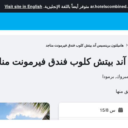
ar.hotelscombined
متوفر أيضاً باللغة الإنجليزية.
Visit site in English
هاميلتون برينسيس آند بيتش كلوب فندق فيرمونت مناجد
آند بيتش كلوب فندق فيرمونت منا
س 15/8