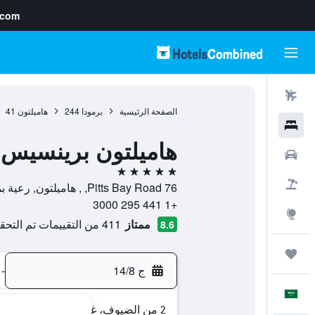
.com
رحلات طيران
الصفحة الرئيسية
برمودا
244
هاميلتون
41
فنادق
هاميلتون برينسيس 
سيارات
5 نجوم
حزم العروض
76 Pitts Bay Road, , هاميلتون, رعية بمبروك, برمودا
+1 441 295 3000
استكشاف
ممتاز
411 من التقييمات تم التحقق منها
8.6
رحلات
ج 14/8
-
العَرَبِيَّة
2 من الضيوف، غرفة واحدة