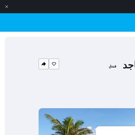
جد
فندق