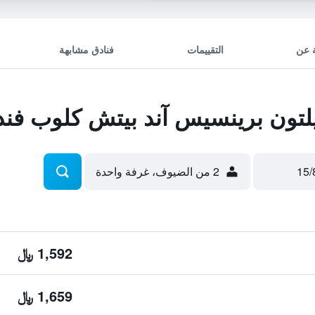
 عن
التقييمات
فنادق مشابهة
تون برينسيس آند بيتش كلوب فند
2 من الضيوف، غرفة واحدة
1,592 ﷼
1,659 ﷼