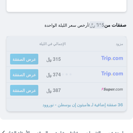
صفقات من
315 ﷼
/
أرخص سعر الليلة الواحدة
مزود
الإجمالي في الليلة
315 ﷼
عرض الصفقة
374 ﷼
عرض الصفقة
387 ﷼
عرض الصفقة
36 صفقة إضافية لـ هامبتون إن بوسطن - نوروود
لمحة عن
التقييمات
فنادق مشابهة
الموقع
الأسئلة الشائعة