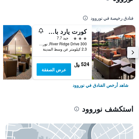
فنادق رخيصة في نوروود
كورت يارد باي ماريوت بوسطن نوروود/كانتون
3 نجوم
جيد 7.7
300 River Ridge Drive, نوروود, MA, الولايات المتحدة الأميريكية
2.3 كيلومتر عن وسط المدينة
524 ﷼
عرض الصفقة
شاهد أرخص الفنادق في نوروود
استكشف نوروود