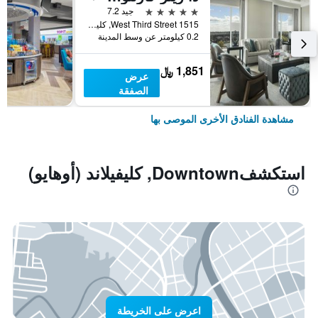
5 نجوم
جيد 7.2
1515 West Third Street, كليفيلاند (أوهايو), OH, الولايات المتحدة الأميريكية
0.2 كيلومتر عن وسط المدينة
1,851 ﷼
عرض
الصفقة
مشاهدة الفنادق الأخرى الموصى بها
استكشفDowntown, كليفيلاند (أوهايو)
اعرض على الخريطة