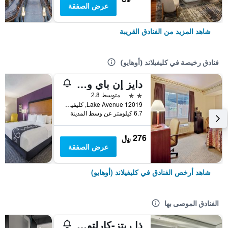
عرض الصفقة
شاهد المزيد من الفنادق القريبة
فنادق رخيصة في كليفيلاند (أوهايو)
دايز إن باي ويندام كليفلاند ليكوود
2 نجمتين
متوسط 2.8
12019 Lake Avenue, كليفيلاند (أوهايو), OH, الولايات المتحدة الأميريكية
6.7 كيلومتر عن وسط المدينة
276 ﷼
عرض الصفقة
شاهد أرخص الفنادق في كليفيلاند (أوهايو)
الفنادق الموصى بها
ذا ريتز-كارلتون، كليفلاند