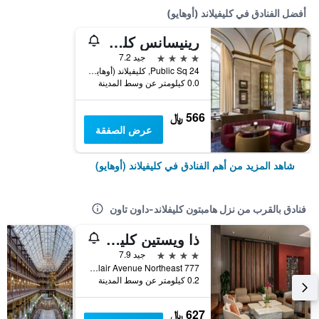
أفضل الفنادق في كليفيلاند (أوهايو)
رينيسانس كليفلاند، فندق ماريوت لوكشوري آند لايفستيل
4 نجوم
جيد 7.2
24 Public Sq, كليفيلاند (أوهايو), OH, الولايات المتحدة الأميريكية
0.0 كيلومتر عن وسط المدينة
566 ﷼
عرض الصفقة
شاهد المزيد من أهم الفنادق في كليفيلاند (أوهايو)
فنادق بالقرب من نزل هامبتون كليفلاند-داون تاون
ذا ويستين كليفلاند داونتاون
4 نجوم
جيد 7.9
777 Saint Clair Avenue Northeast, كليفيلاند (أوهايو), OH, الولايات المتحدة الأميريكية
0.2 كيلومتر عن وسط المدينة
627 ﷼