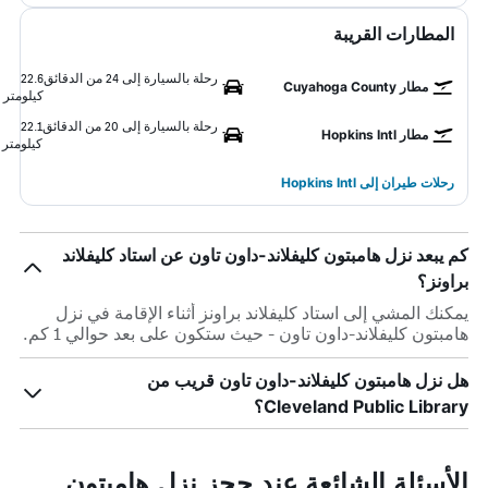
المطارات القريبة
رحلة بالسيارة إلى 24 من الدقائق
22.6
مطار Cuyahoga County
كيلومتر
رحلة بالسيارة إلى 20 من الدقائق
22.1
مطار Hopkins Intl
كيلومتر
رحلات طيران إلى Hopkins Intl
كم يبعد نزل هامبتون كليفلاند-داون تاون عن استاد كليفلاند
براونز؟
يمكنك المشي إلى استاد كليفلاند براونز أثناء الإقامة في نزل
هامبتون كليفلاند-داون تاون - حيث ستكون على بعد حوالي 1 كم.
هل نزل هامبتون كليفلاند-داون تاون قريب من
Cleveland Public Library؟
الأسئلة الشائعة عند حجز نزل هامبتون