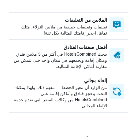
الملايين من التعليقات
تقييمات وتعليقات حقيقية من ملايين النزلاء، مثلك
تمامًا. احجز إقامتك المثالية بكل ثقة!
أفضل صفقات الفنادق
يبحث HotelsCombined في أكثر من 3 ملايين فندق
ومكان إقامة ويجمعهم في مكان واحد حتى تتمكن من
مقارنة أماكن الإقامة المثالية.
إلغاء مجاني
من الوارد أن تتغير الخطط — نتفهم ذلك. ولهذا يمكنك
البحث وحجز فنادق وأماكن إقامة على
HotelsCombined من وكالات السفر التي تقدم خدمة
الإلغاء المجاني