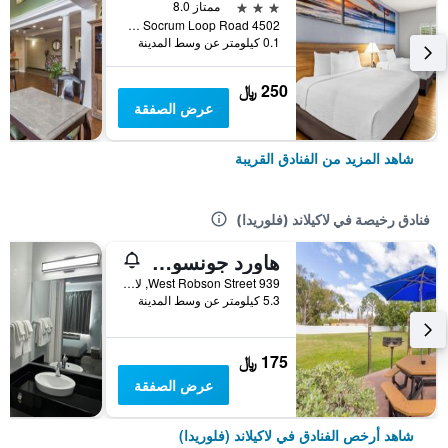
3 نجوم
ممتاز 8.0
4502 North Socrum Loop Road, لاكيلاند (فلوريدا), FL, الولايات المتحدة الأميريكية
0.1 كيلومتر عن وسط المدينة
250 ﷼
عرض الصفقة
شاهد المزيد من الفنادق القريبة
فنادق رخيصة في لاكيلاند (فلوريدا)
هاورد جونسون باي ويندام ليك لاند
939 West Robson Street, لاكيلاند (فلوريدا), FL, الولايات المتحدة الأميريكية
5.3 كيلومتر عن وسط المدينة
175 ﷼
عرض الصفقة
شاهد أرخص الفنادق في لاكيلاند (فلوريدا)