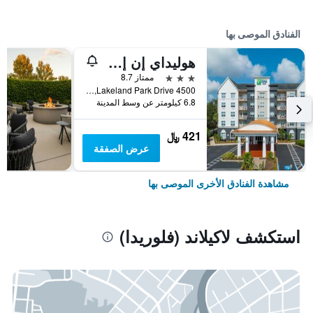
الفنادق الموصى بها
هوليداي إن إكسبرس آند سويتس ليك لاند نورث - آي-4 باي آيتش جي
3 نجوم
ممتاز 8.7
4500 Lakeland Park Drive, لاكيلاند (فلوريدا), FL, الولايات المتحدة الأميريكية
6.8 كيلومتر عن وسط المدينة
421 ﷼
عرض الصفقة
مشاهدة الفنادق الأخرى الموصى بها
استكشف لاكيلاند (فلوريدا)