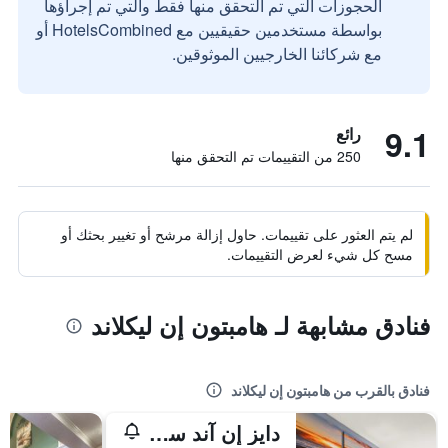
الحجوزات التي تم التحقق منها فقط والتي تم إجراؤها
بواسطة مستخدمين حقيقيين مع HotelsCombined أو
مع شركائنا الخارجيين الموثوقين.
9.1
رائع
250 من التقييمات تم التحقق منها
لم يتم العثور على تقييمات. حاول إزالة مرشح أو تغيير بحثك أو
مسح كل شيء لعرض التقييمات.
فنادق مشابهة لـ هامبتون إن ليكلاند
فنادق بالقرب من هامبتون إن ليكلاند
دايز إن آند سويتس باي وبندام ليكلاند