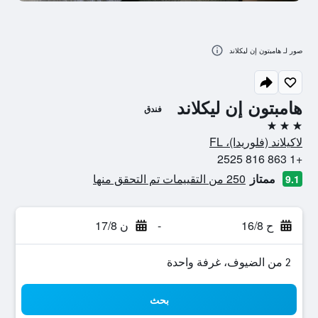
صور لـ هامبتون إن ليكلاند
هامبتون إن ليكلاند
فندق
3 نجوم
لاكيلاند (فلوريدا)، FL
+1 863 816 2525
ممتاز
250 من التقييمات تم التحقق منها
9.1
ح 16/8
-
ن 17/8
2 من الضيوف، غرفة واحدة
بحث