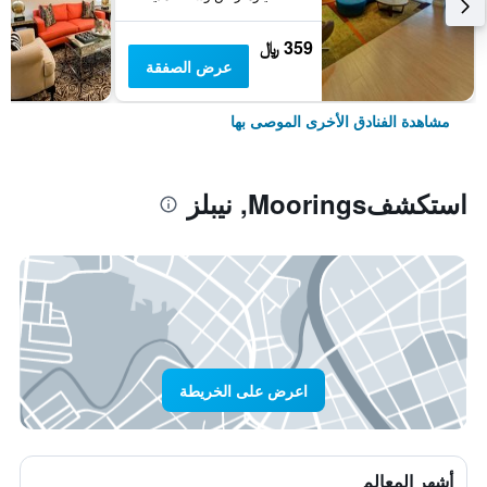
359 ﷼
عرض الصفقة
مشاهدة الفنادق الأخرى الموصى بها
استكشفMoorings, نيبلز
اعرض على الخريطة
أشهر المعالم