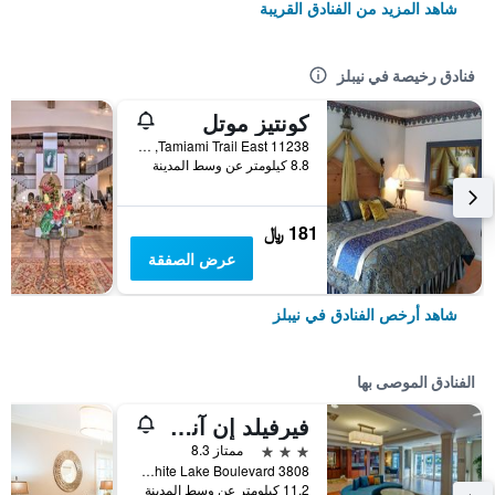
شاهد المزيد من الفنادق القريبة
فنادق رخيصة في نيبلز
كونتيز موتل
11238 Tamiami Trail East, نيبلز, FL, الولايات المتحدة الأميريكية
8.8 كيلومتر عن وسط المدينة
181 ﷼
عرض الصفقة
شاهد أرخص الفنادق في نيبلز
الفنادق الموصى بها
فيرفيلد إن آند سويتس باي ماريوت نابلس
3 نجوم
ممتاز 8.3
3808 White Lake Boulevard, نيبلز, FL, الولايات المتحدة الأميريكية
11.2 كيلومتر عن وسط المدينة