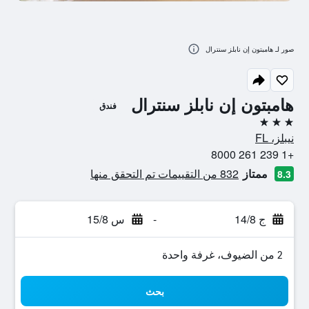
صور لـ هامبتون إن نابلز سنترال
هامبتون إن نابلز سنترال
فندق
3 نجوم
نيبلز، FL
+1 239 261 8000
ممتاز
832 من التقييمات تم التحقق منها
8.3
ج 14/8
-
س 15/8
2 من الضيوف، غرفة واحدة
بحث