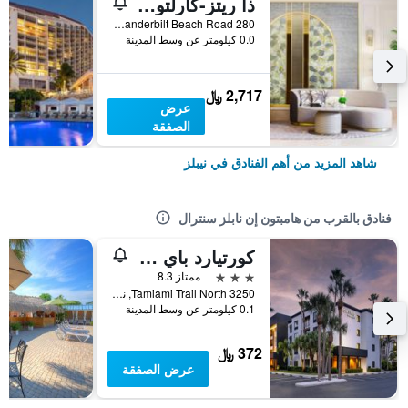
ذا ريتز-كارلتون، نابولي
280 Vanderbilt Beach Road, نيبلز, FL, الولايات المتحدة الأميريكية
0.0 كيلومتر عن وسط المدينة
2,717 ﷼
عرض
الصفقة
شاهد المزيد من أهم الفنادق في نيبلز
فنادق بالقرب من هامبتون إن نابلز سنترال
كورتيارد باي ماريوت - نابولي
3 نجوم
ممتاز 8.3
3250 Tamiami Trail North, نيبلز, FL, الولايات المتحدة الأميريكية
0.1 كيلومتر عن وسط المدينة
372 ﷼
عرض الصفقة