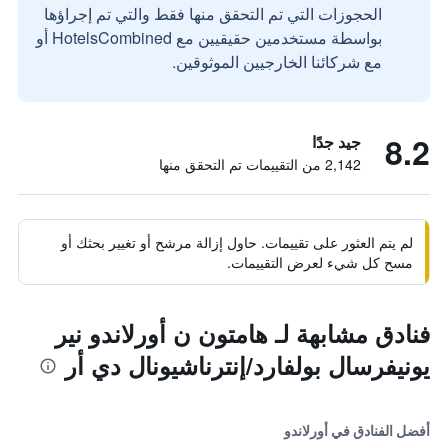
الحجوزات التي تم التحقق منها فقط والتي تم إجراؤها
بواسطة مستخدمين حقيقيين مع HotelsCombined أو
مع شركائنا الخارجيين الموثوقين.
8.2
جيد جدًا
2,142 من التقييمات تم التحقق منها
لم يتم العثور على تقييمات. حاول إزالة مرشح أو تغيير بحثك أو
مسح كل شيء لعرض التقييمات.
فنادق مشابهة لـ هامتون ن أورلاندو نير
يونيفرسال بولفارد/إنترناشيونال دي أر
أفضل الفنادق في أورلاندو