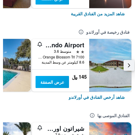
شاهد المزيد من الفنادق القريبة
فنادق رخيصة في أورلاندو
OYO Hotel Orlando Airport
2 نجمتين
متوسط 3.6
7100 s Orange Blossom Trl, أورلاندو, FL, الولايات المتحدة الأميريكية
8.6 كيلومتر عن وسط المدينة
145 ﷼
عرض الصفقة
شاهد أرخص الفنادق في أورلاندو
الفنادق الموصى بها
شيراتون اورلاندو داون تاون
3 نجوم
جيد 7.9