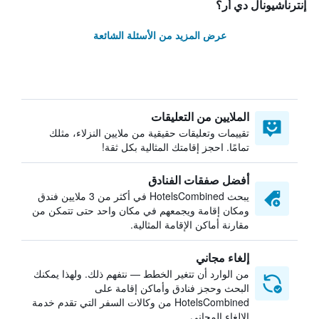
إنترناشيونال دي أر؟
عرض المزيد من الأسئلة الشائعة
الملايين من التعليقات
تقييمات وتعليقات حقيقية من ملايين النزلاء، مثلك
تمامًا. احجز إقامتك المثالية بكل ثقة!
أفضل صفقات الفنادق
يبحث HotelsCombined في أكثر من 3 ملايين فندق
ومكان إقامة ويجمعهم في مكان واحد حتى تتمكن من
مقارنة أماكن الإقامة المثالية.
إلغاء مجاني
من الوارد أن تتغير الخطط — نتفهم ذلك. ولهذا يمكنك
البحث وحجز فنادق وأماكن إقامة على
HotelsCombined من وكالات السفر التي تقدم خدمة
الإلغاء المجاني