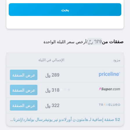
بحث
صفقات من
289 ﷼
/
أرخص سعر الليلة الواحدة
مزود
الإجمالي في الليلة
289 ﷼
عرض الصفقة
318 ﷼
عرض الصفقة
322 ﷼
عرض الصفقة
52 صفقة إضافية لـ هامتون ن أورلاندو نير يونيفرسال بولفارد/إنترناشيونال دي أر