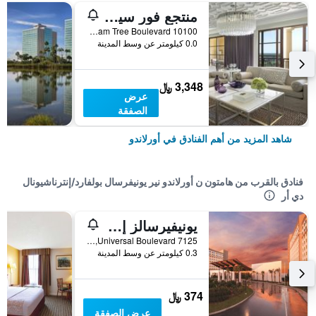
منتجع فور سيزونز أورلاندو آت والت ديزني وورلد ريزورت
10100 Dream Tree Boulevard, أورلاندو, FL, الولايات المتحدة الأميريكية
0.0 كيلومتر عن وسط المدينة
3,348 ﷼
عرض
الصفقة
شاهد المزيد من أهم الفنادق في أورلاندو
فنادق بالقرب من هامتون ن أورلاندو نير يونيفرسال بولفارد/إنترناشيونال
دي أر
يونيفيرسالز إندليس سمر ريزورت - دوكسايد إن آند سويتس
7125 Universal Boulevard, أورلاندو, FL, الولايات المتحدة الأميريكية
0.3 كيلومتر عن وسط المدينة
374 ﷼
عرض الصفقة