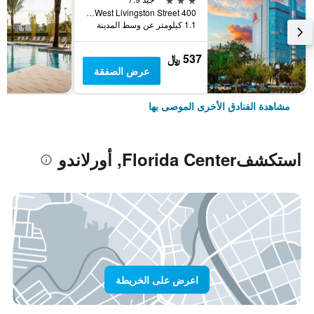
400 West Livingston Street, أورلاندو, FL, الولايات المتحدة الأميريكية
1.1 كيلومتر عن وسط المدينة
537 ﷼
عرض الصفقة
مشاهدة الفنادق الأخرى الموصى بها
استكشفFlorida Center, أورلاندو
اعرض على الخريطة