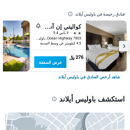
فنادق رخيصة في باوليس أيلاند
كواليتي إن آند سويتس باوليز أيلاند
2 نجمتين
لا بأس 5.4
7903 Ocean Highway, باوليس أيلاند, SC, الولايات المتحدة الأميريكية
4.5 كيلومتر عن وسط المدينة
276 ﷼
عرض الصفقة
شاهد أرخص الفنادق في باوليس أيلاند
استكشف باوليس أيلاند