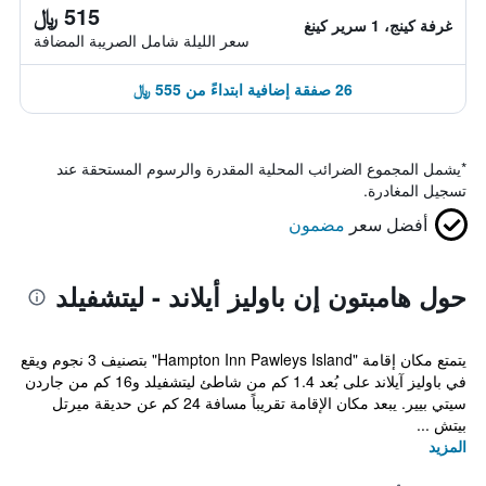
515 ﷼
غرفة كينج، 1 سرير كينغ
سعر الليلة شامل الصريبة المضافة
26 صفقة إضافية ابتداءً من 555 ﷼
*
يشمل المجموع الضرائب المحلية المقدرة والرسوم المستحقة عند
تسجيل المغادرة.
أفضل سعر
مضمون
حول هامبتون إن باوليز أيلاند - ليتشفيلد
يتمتع مكان إقامة "Hampton Inn Pawleys Island" بتصنيف 3 نجوم ويقع
في باوليز آيلاند على بُعد 1.4 كم من شاطئ ليتشفيلد و16 كم من جاردن
سيتي بيير. يبعد مكان الإقامة تقريباً مسافة 24 كم عن حديقة ميرتل
بيتش ...
المزيد