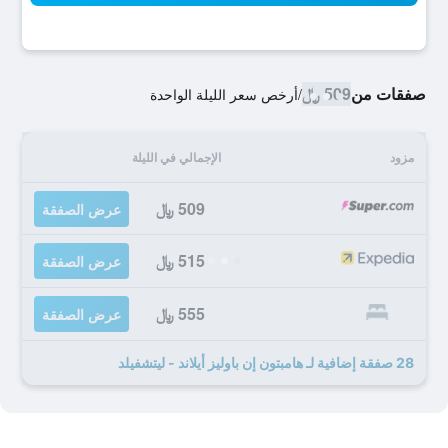
صفقات من
509 ﷼
/
أرخص سعر الليلة الواحدة
مزود
الإجمالي في الليلة
509 ﷼
عرض الصفقة
515 ﷼
عرض الصفقة
555 ﷼
عرض الصفقة
28 صفقة إضافية لـ هامبتون إن باوليز أيلاند - ليتشفيلد