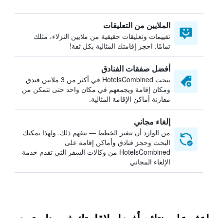
الملايين من التعليقات
تقييمات وتعليقات حقيقية من ملايين النزلاء، مثلك
تمامًا. احجز إقامتك المثالية بكل ثقة!
أفضل صفقات الفنادق
يبحث HotelsCombined في أكثر من 3 ملايين فندق
ومكان إقامة ويجمعهم في مكان واحد حتى تتمكن من
مقارنة أماكن الإقامة المثالية.
إلغاء مجاني
من الوارد أن تتغير الخطط — نتفهم ذلك. ولهذا يمكنك
البحث وحجز فنادق وأماكن إقامة على
HotelsCombined من وكالات السفر التي تقدم خدمة
الإلغاء المجاني