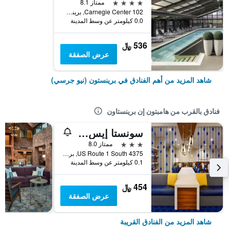
4 نجوم
ممتاز 8.1
102 Carnegie Center, برينستون (نيو جرسي), NJ, الولايات المتحدة الأميريكية
0.0 كيلومتر عن وسط المدينة
536 ﷼
عرض الصفقة
شاهد المزيد من أهم الفنادق في برينستون (نيو جرسي)
فنادق بالقرب من هامبتون إن برينستاون
سونستا إيس سويتس برينستون
3 نجوم
ممتاز 8.0
4375 US Route 1 South, برينستون (نيو جرسي), NJ, الولايات المتحدة الأميريكية
0.1 كيلومتر عن وسط المدينة
454 ﷼
عرض الصفقة
شاهد المزيد من الفنادق القريبة