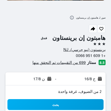
صور لـ هامبتون إن برينستاون
هامبتون إن برينستاون
فندق
3 نجوم
برينستون (نيو جرسي)، NJ
+1 609 951 0066
ممتاز
699 من التقييمات تم التحقق منها
8.5
ح 16/8
-
ن 17/8
2 من الضيوف، غرفة واحدة
بحث