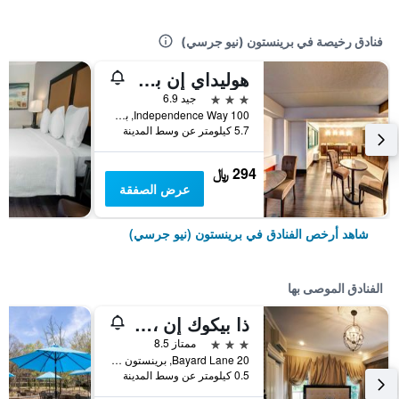
فنادق رخيصة في برينستون (نيو جرسي)
هوليداي إن برنسيتو ا باي آيتش جي
3 نجوم
جيد 6.9
100 Independence Way, برينستون (نيو جرسي), NJ, الولايات المتحدة الأميريكية
5.7 كيلومتر عن وسط المدينة
294 ﷼
عرض الصفقة
شاهد أرخص الفنادق في برينستون (نيو جرسي)
الفنادق الموصى بها
ذا بيكوك إن ، آن أسيند كوليكشن هوتل
3 نجوم
ممتاز 8.5
20 Bayard Lane, برينستون (نيو جرسي), NJ, الولايات المتحدة الأميريكية
0.5 كيلومتر عن وسط المدينة