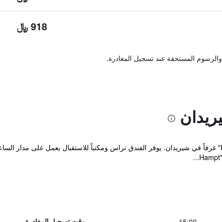
918 ﷼
والرسوم المستحقة عند تسجيل المغادرة.
ريدان
يوفر مكان إقامة "Hampton Inn Sheridan" غرفاً في شيريدان. يوفر الفندق تراس ومكتباً للاستقبال يعم
15:00
وقت تسجيل المغادرة