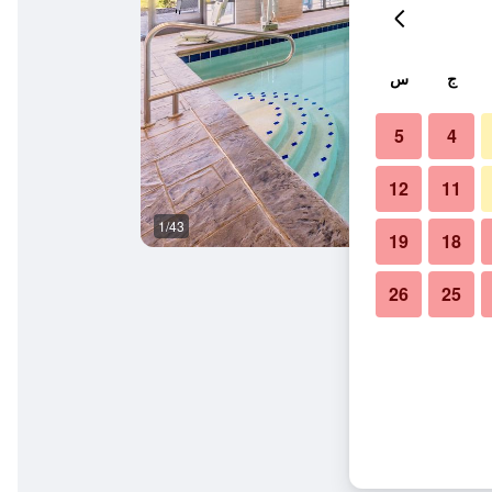
ج
س
5
4
12
11
1/43
غرفة نوم
19
18
26
25