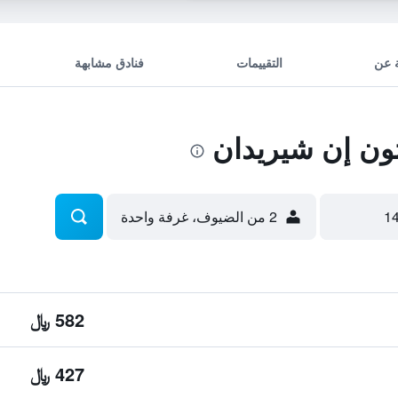
 عن
التقييمات
فنادق مشابهة
ن إن شيريدان
2 من الضيوف، غرفة واحدة
582 ﷼
427 ﷼