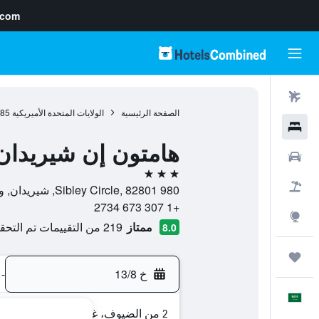
.com
رحلات طيران
الصفحة الرئيسية
الولايات المتحدة الأميريكية
985
فنادق
هامتون إن شيريدان
سيارات
3 نجوم
حزم العروض
980 Sibley Circle, 82801, شيريدان, وايومنغ, الولايات المتحدة الأميريكية
+1 307 673 2734
استكشاف
ممتاز
219 من التقييمات تم التحقق منها
8.0
رحلات
خ 13/8
-
العَرَبِيَّة
2 من الضيوف، غرفة واحدة