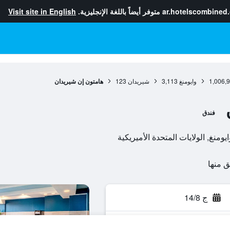
ar.hotelscombined
متوفر أيضاً باللغة الإنجليزية.
Visit site in English
1,006,
وايومنغ
3,113
شيريدان
123
هامتون إن شيريدان
فندق
ج 14/8