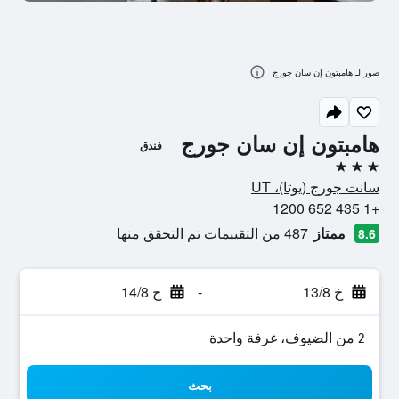
صور لـ هامبتون إن سان جورج
هامبتون إن سان جورج
فندق
3 نجوم
سانت جورج (يوتا)، UT
+1 435 652 1200
ممتاز
487 من التقييمات تم التحقق منها
8.6
خ 13/8
-
ج 14/8
2 من الضيوف، غرفة واحدة
بحث