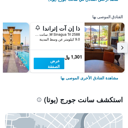
الفنادق الموصى بها
ذا إن آت إتراندا
2588 W Sinagua Trl, سانت جورج (يوتا), UT, الولايات المتحدة الأميريكية
9.0 كيلومتر عن وسط المدينة
1,301 ﷼
عرض
الصفقة
مشاهدة الفنادق الأخرى الموصى بها
استكشف سانت جورج (يوتا)