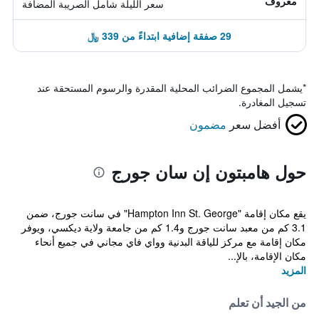
معروف
سعر الليلة شامل الصريبة المضافة
29 صفقة إضافية ابتداءً من 339 ﷼
*
يشمل المجموع الضرائب المحلية المقدرة والرسوم المستحقة عند
تسجيل المغادرة.
أفضل سعر
مضمون
حول هامبتون إن سان جورج
يقع مكان إقامة "Hampton Inn St. George" في سانت جورج، ضمن
3.1 كم من معبد سانت جورج و1.4 كم من جامعة ولاية ديكسي، ويوفر
مكان إقامة مع مركز للياقة البدنية وواي فاي مجاني في جميع أنحاء
مكان الإقامة، بالإ...
المزيد
من الجيد أن تعلم