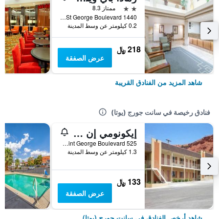
2 نجمتين
ممتاز 8.3
1440 East St George Boulevard, سانت جورج (يوتا), UT, الولايات المتحدة الأميريكية
0.2 كيلومتر عن وسط المدينة
218 ﷼
عرض الصفقة
شاهد المزيد من الفنادق القريبة
فنادق رخيصة في سانت جورج (يوتا)
إيكونومي إن آند سويتس
525 East Saint George Boulevard, سانت جورج (يوتا), UT, الولايات المتحدة الأميريكية
1.3 كيلومتر عن وسط المدينة
133 ﷼
عرض الصفقة
شاهد أرخص الفنادق في سانت جورج (يوتا)