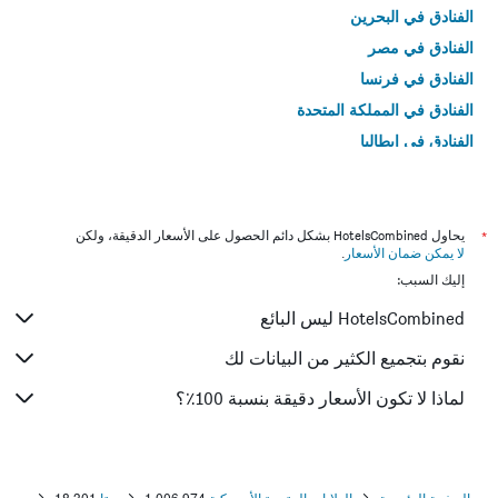
الفنادق في البحرين
الفنادق في مصر
الفنادق في فرنسا
الفنادق في المملكة المتحدة
الفنادق في إيطاليا
الفنادق في تايلاند
*
يحاول HotelsCombined بشكل دائم الحصول على الأسعار الدقيقة، ولكن
لا يمكن ضمان الأسعار
.
إليك السبب:
HotelsCombined ليس البائع
نقوم بتجميع الكثير من البيانات لك
لماذا لا تكون الأسعار دقيقة بنسبة 100٪؟
الصفحة الرئيسية
الولايات المتحدة الأميريكية
1,006,974
يوتا
18,301