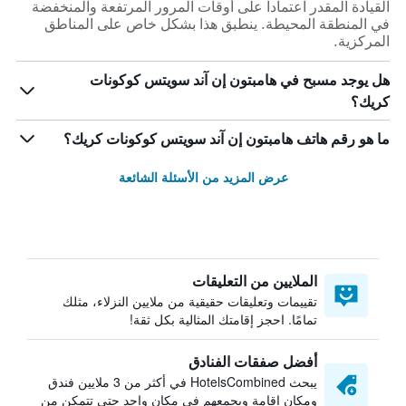
القيادة المقدر اعتماداً على أوقات المرور المرتفعة والمنخفضة
في المنطقة المحيطة. ينطبق هذا بشكل خاص على المناطق
المركزية.
هل يوجد مسبح في هامبتون إن آند سويتس كوكونات
كريك؟
ما هو رقم هاتف هامبتون إن آند سويتس كوكونات كريك؟
عرض المزيد من الأسئلة الشائعة
الملايين من التعليقات
تقييمات وتعليقات حقيقية من ملايين النزلاء، مثلك
تمامًا. احجز إقامتك المثالية بكل ثقة!
أفضل صفقات الفنادق
يبحث HotelsCombined في أكثر من 3 ملايين فندق
ومكان إقامة ويجمعهم في مكان واحد حتى تتمكن من