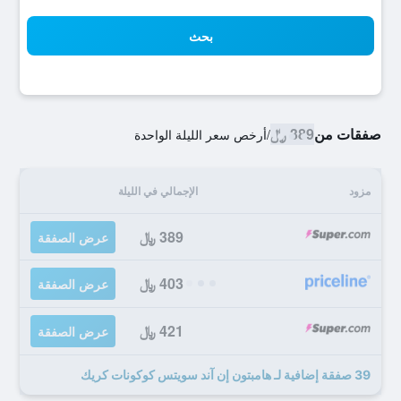
بحث
صفقات من
389 ﷼
/
أرخص سعر الليلة الواحدة
مزود
الإجمالي في الليلة
389 ﷼
عرض الصفقة
403 ﷼
عرض الصفقة
421 ﷼
عرض الصفقة
39 صفقة إضافية لـ هامبتون إن آند سويتس كوكونات كريك