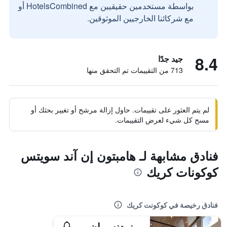
بواسطة مستخدمين حقيقيين مع HotelsCombined أو
مع شركائنا الخارجيين الموثوقين.
8.4
جيد جدًا
713 من التقييمات تم التحقق منها
لم يتم العثور على تقييمات. حاول إزالة مرشح أو تغيير بحثك أو
مسح كل شيء لعرض التقييمات.
فنادق مشابهة لـ هامبتون إن آند سويتس
كوكونات كريك
فنادق رخيصة في كوكونت كريك
ريزيدنس إن باي ماريوت فورت لودرديل كوكونت كريك