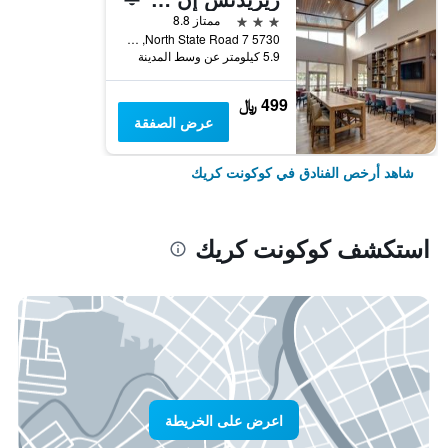
3 نجوم
ممتاز 8.8
5730 North State Road 7, كوكونت كريك, FL, الولايات المتحدة الأميريكية
5.9 كيلومتر عن وسط المدينة
499 ﷼
عرض الصفقة
شاهد أرخص الفنادق في كوكونت كريك
استكشف كوكونت كريك
اعرض على الخريطة