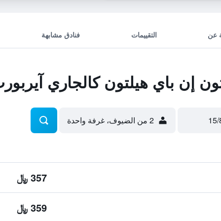
 عن
التقييمات
فنادق مشابهة
ن إن باي هيلتون كالجاري آيربور
2 من الضيوف، غرفة واحدة
357 ﷼
359 ﷼