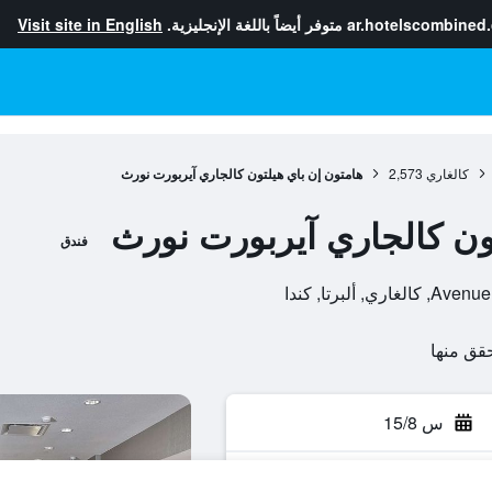
ar.hotelscombined
متوفر أيضاً باللغة الإنجليزية.
Visit site in English
كالغاري
2,573
هامتون إن باي هيلتون كالجاري آيربورت نورث
ون كالجاري آيربورت نورث
فندق
س 15/8