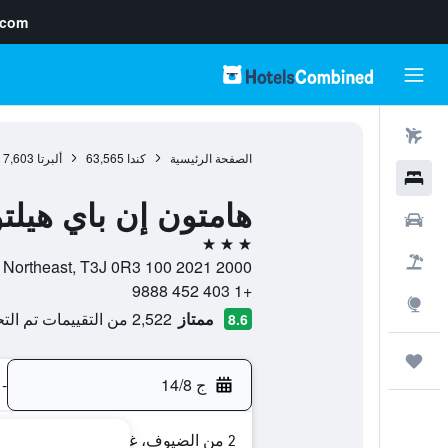
.com
رحلات طيران
الصفحة الرئيسية
كندا
63,565
ألبرتا
7,603
فنادق
هامتون إن باي هيلت
سيارات
3 نجوم
حزم العروض
2000 2021 100 Avenue Northeast, T3J 0R3, كالغاري, ألبرتا, كندا
+1 403 452 9888
استكشاف
ممتاز
2,522 من التقييمات تم التحقق منها
8.6
رحلات
ج 14/8
-
2 من الضيوف، غرفة واحدة