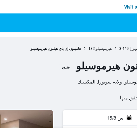
Visit 
نورا
3,449
هيرموسيلو
182
هامبتون إن باي هيلتون هيرموسيلو
تون هيرموسيلو
فندق
س 15/8