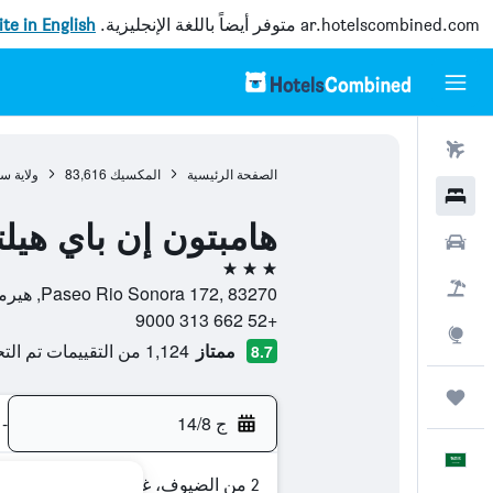
ar.hotelscombined.com
متوفر أيضاً باللغة الإنجليزية.
site in English
رحلات طيران
الصفحة الرئيسية
المكسيك
83,616
ولاية سو
فنادق
هامبتون إن باي هيل
سيارات
3 نجوم
حزم العروض
Paseo Rio Sonora 172, 83270, هيرموسيلو, ولاية سونورا, المكسيك
+52 662 313 9000
استكشاف
ممتاز
1,124 من التقييمات تم التحقق منها
8.7
رحلات
ج 14/8
-
العَرَبِيَّة
2 من الضيوف، غرفة واحدة