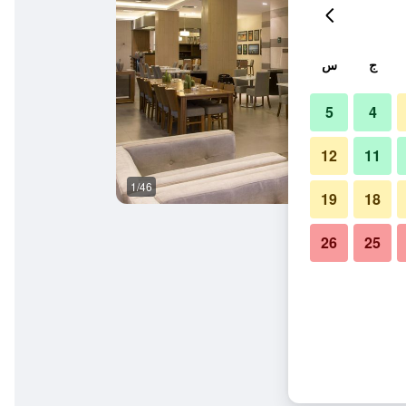
ج
س
5
4
12
11
1/46
مبنى
19
18
26
25
وسيلو