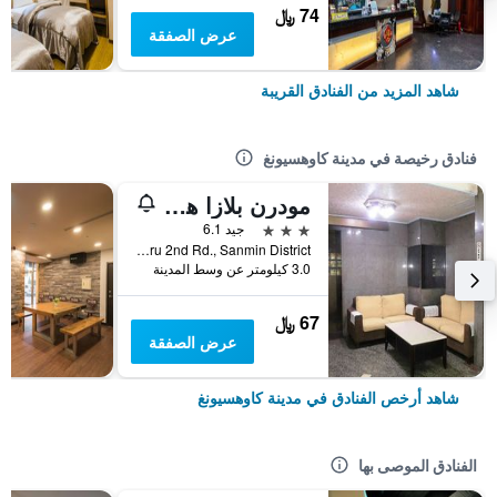
74 ﷼
عرض الصفقة
شاهد المزيد من الفنادق القريبة
فنادق رخيصة في مدينة كاوهسيونغ
مودرن بلازا هوتل
3 نجوم
جيد 6.1
No.332, Jiuru 2nd Rd., Sanmin District, مدينة كاوهسيونغ, تايوان
3.0 كيلومتر عن وسط المدينة
67 ﷼
عرض الصفقة
شاهد أرخص الفنادق في مدينة كاوهسيونغ
الفنادق الموصى بها