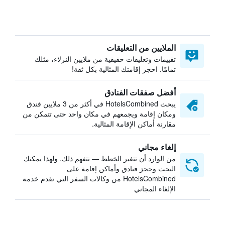
الملايين من التعليقات
تقييمات وتعليقات حقيقية من ملايين النزلاء، مثلك
تمامًا. احجز إقامتك المثالية بكل ثقة!
أفضل صفقات الفنادق
يبحث HotelsCombined في أكثر من 3 ملايين فندق
ومكان إقامة ويجمعهم في مكان واحد حتى تتمكن من
مقارنة أماكن الإقامة المثالية.
إلغاء مجاني
من الوارد أن تتغير الخطط — نتفهم ذلك. ولهذا يمكنك
البحث وحجز فنادق وأماكن إقامة على
HotelsCombined من وكالات السفر التي تقدم خدمة
الإلغاء المجاني