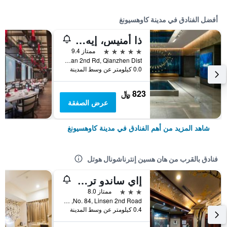
أفضل الفنادق في مدينة كاوهسيونغ
ذا أمنيس، إيه لاكشري كوليكشن هوتل، كاوهسيونج
5 نجوم
ممتاز 9.4
No.199, Zhongshan 2nd Rd, Qianzhen Dist., مدينة كاوهسيونغ, تايوان
0.0 كيلومتر عن وسط المدينة
823 ﷼
عرض الصفقة
شاهد المزيد من أهم الفنادق في مدينة كاوهسيونغ
فنادق بالقرب من هان هسين إنترناشونال هوتل
إاي ساندو ترافيل هوتل
3 نجوم
ممتاز 8.0
No. 84, Linsen 2nd Road, مدينة كاوهسيونغ, تايوان
0.4 كيلومتر عن وسط المدينة