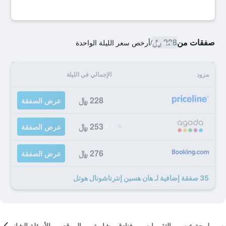
صفقات من
228 ﷼
/
أرخص سعر الليلة الواحدة
مزود
الإجمالي في الليلة
228 ﷼
عرض الصفقة
253 ﷼
عرض الصفقة
276 ﷼
عرض الصفقة
35 صفقة إضافية لـ هان هسين إنترناشونال هوتل
لمحة عن
التقييمات
فنادق مشابهة
الموقع
الأسئلة الشائعة