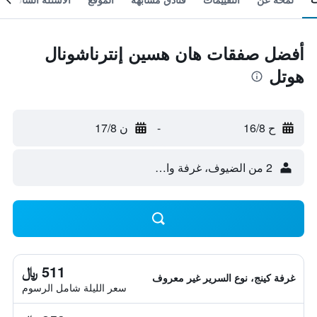
أفضل صفقات هان هسين إنترناشونال
هوتل
ح 16/8
-
ن 17/8
2 من الضيوف، غرفة واحدة
511 ﷼
غرفة كينج، نوع السرير غير معروف
سعر الليلة شامل الرسوم