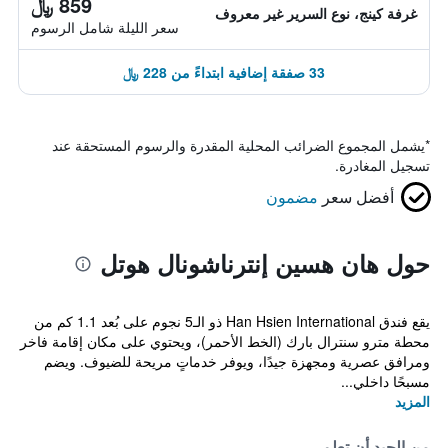
859 ﷼
غرفة كينج، نوع السرير غير معروف
سعر الليلة شامل الرسوم
33 صفقة إضافية ابتداءً من 228 ﷼
*
يشمل المجموع الضرائب المحلية المقدرة والرسوم المستحقة عند
تسجيل المغادرة.
أفضل سعر
مضمون
حول هان هسين إنترناشونال هوتل
يقع فندق Han Hsien International ذو الـ5 نجوم على بُعد 1.1 كم من
محطة مترو سنترال بارك (الخط الأحمر)، ويحتوي على مكان إقامة فاخر
ومرافق عصرية ومجهزة جيدًا، ويوفر خدماتٍ مريحة للضيوف. ويضم
مسبحًا داخلي...
المزيد
من الجيد أن تعلم