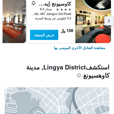
كاوسيونج إيه هوتل
4 نجوم
ممتاز 8.4
No. 487 Jianguo 3rd Road, مدينة كاوهسيونغ, تايوان
3.3 كيلومتر عن وسط المدينة
156 ﷼
عرض الصفقة
مشاهدة الفنادق الأخرى الموصى بها
استكشفLingya District, مدينة
كاوهسيونغ