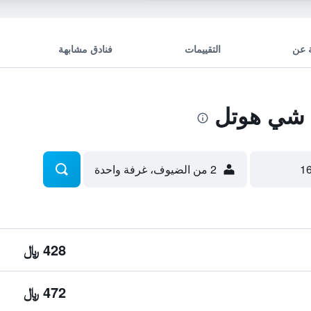
 عن
التقييمات
فنادق مشابهة
 شي هوتل
2 من الضيوف، غرفة واحدة
428 ﷼
472 ﷼