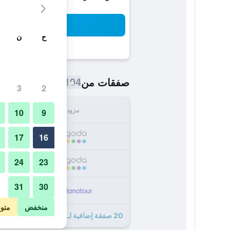
بح
ح
ن
194 ﷼
صفقات من
/
أرخص سعر اللي
3
2
مزود
الإجما
10
9
194
17
16
24
23
199
31
30
205
منخفض
متو
20 صفقة إضافية لـ هان شي هوتل