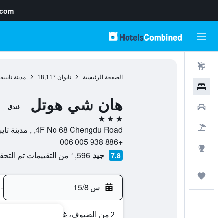
.com
رحلات طيران
الصفحة الرئيسية
تايوان
18,117
مدينة تايبيه
فنادق
هان شي هوتل
سيارات
فندق
3 نجوم
حزم العروض
4F No 68 Chengdu Road, , مدينة تايبيه, Taipei, تايوان
+886 938 005 006
استكشاف
جيد
1,596 من التقييمات تم التحقق منها
7.8
رحلات
س 15/8
-
2 من الضيوف، غرفة واحدة