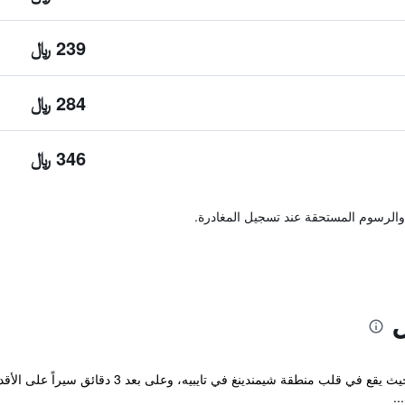
239 ﷼
284 ﷼
346 ﷼
والرسوم المستحقة عند تسجيل المغادرة.
يتمتع Han She Hotel بموقع مريح للغاية، حيث يقع 