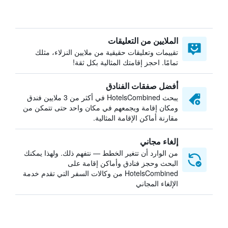
الملايين من التعليقات
تقييمات وتعليقات حقيقية من ملايين النزلاء، مثلك
تمامًا. احجز إقامتك المثالية بكل ثقة!
أفضل صفقات الفنادق
يبحث HotelsCombined في أكثر من 3 ملايين فندق
ومكان إقامة ويجمعهم في مكان واحد حتى تتمكن من
مقارنة أماكن الإقامة المثالية.
إلغاء مجاني
من الوارد أن تتغير الخطط — نتفهم ذلك. ولهذا يمكنك
البحث وحجز فنادق وأماكن إقامة على
HotelsCombined من وكالات السفر التي تقدم خدمة
الإلغاء المجاني