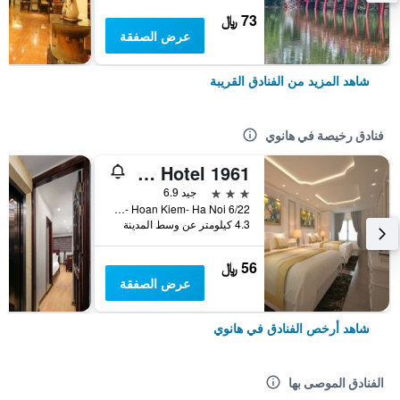
73 ﷼
عرض الصفقة
شاهد المزيد من الفنادق القريبة
فنادق رخيصة في هانوي
Old Quarter Hotel 1961
3 نجوم
جيد 6.9
6/22 Hang Voi Street- Ly Thai To- Hoan Kiem- Ha Noi, هانوي, فيتنام
4.3 كيلومتر عن وسط المدينة
56 ﷼
عرض الصفقة
شاهد أرخص الفنادق في هانوي
الفنادق الموصى بها