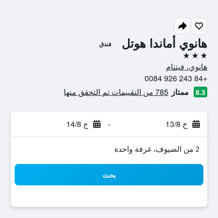
هانوي أماندا هوتل
فندق
3 نجوم
هانوي، فيتنام
+84 243 926 0084
ممتاز
785 من التقييمات تم التحقق منها
8.3
خ 13/8
-
ج 14/8
2 من الضيوف، غرفة واحدة
بحث