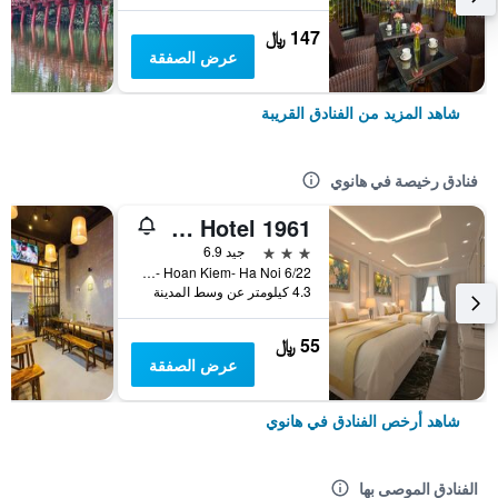
147 ﷼
عرض الصفقة
شاهد المزيد من الفنادق القريبة
فنادق رخيصة في هانوي
Old Quarter Hotel 1961
3 نجوم
جيد 6.9
6/22 Hang Voi Street- Ly Thai To- Hoan Kiem- Ha Noi, هانوي, فيتنام
4.3 كيلومتر عن وسط المدينة
55 ﷼
عرض الصفقة
شاهد أرخص الفنادق في هانوي
الفنادق الموصى بها