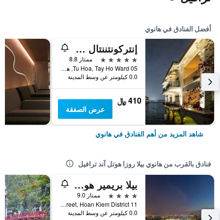
أفضل الفنادق في هانوي
إنتركونتننتال هانوي يستليك
5 نجوم
ممتاز 8.8
05 Tu Hoa, Tay Ho Ward, هانوي, فيتنام
0.0 كيلومتر عن وسط المدينة
410 ﷼
عرض الصفقة
شاهد المزيد من أهم الفنادق في هانوي
فنادق بالقرب من هانوي بيلا روزا هوتل آند ترافيل
بيلا بريمير هوتل آند روف توب سكايبار
4 نجوم
ممتاز 9.0
11 Cau Go Street, Hoan Kiem District, هانوي, فيتنام
0.0 كيلومتر عن وسط المدينة