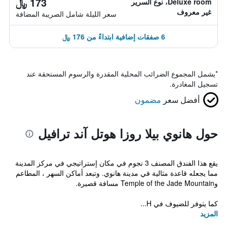
173 ﷼
Deluxe room، نوع السرير
غير معروف
سعر الليلة شامل الصريبة المضافة
6 صفقات إضافية ابتداءً من 176 ﷼
*
يشمل المجموع الضرائب المحلية المقدرة والرسوم المستحقة عند
تسجيل المغادرة.
أفضل سعر
مضمون
حول هانوي بيلا روزا هوتل آند ترافيل
يقع هذا الفندق المصنف 3 نجوم في مكان إستراتيجي في مركز المدينة
مما يجعله قاعدة مثالية في مدينة هانوي. وتبعد أماكن السهر ، المطاعم
وTemple of the Jade Mountain مسافة قصيرة.
كما يتوفر للضيوف في H...
المزيد