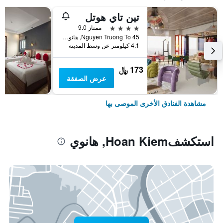
تين تاي هوتل
4 نجوم
ممتاز 9.0
45 Nguyen Truong To, هانوي, فيتنام
4.1 كيلومتر عن وسط المدينة
173 ﷼
عرض الصفقة
مشاهدة الفنادق الأخرى الموصى بها
استكشفHoan Kiem, هانوي