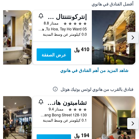
أفضل الفنادق في هانوي
إنتركونتننتال هانوي يستليك
5 نجوم
ممتاز 8.8
05 Tu Hoa, Tay Ho Ward, هانوي, فيتنام
0.0 كيلومتر عن وسط المدينة
410 ﷼
عرض الصفقة
شاهد المزيد من أهم الفنادق في هانوي
فنادق بالقرب من هانوي لوتس بوتيك هوتل
تشامبتون هانوي هوتل
4 نجوم
ممتاز 9.4
128-130 Hang Bong Street, هانوي, فيتنام
0.1 كيلومتر عن وسط المدينة
194 ﷼