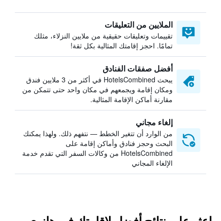
الملايين من التعليقات
تقييمات وتعليقات حقيقية من ملايين النزلاء، مثلك
تمامًا. احجز إقامتك المثالية بكل ثقة!
أفضل صفقات الفنادق
يبحث HotelsCombined في أكثر من 3 ملايين فندق
ومكان إقامة ويجمعهم في مكان واحد حتى تتمكن من
مقارنة أماكن الإقامة المثالية.
إلغاء مجاني
من الوارد أن تتغير الخطط — نتفهم ذلك. ولهذا يمكنك
البحث وحجز فنادق وأماكن إقامة على
HotelsCombined من وكالات السفر التي تقدم خدمة
الإلغاء المجاني