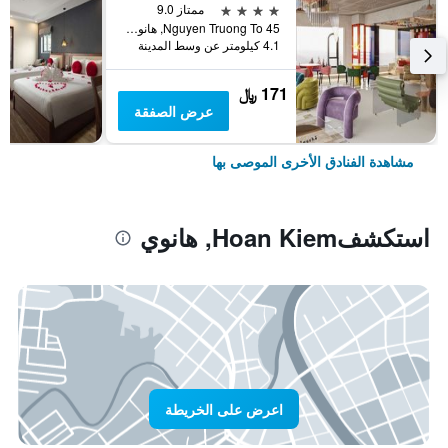
4 نجوم
ممتاز 9.0
45 Nguyen Truong To, هانوي, فيتنام
4.1 كيلومتر عن وسط المدينة
171 ﷼
عرض الصفقة
مشاهدة الفنادق الأخرى الموصى بها
استكشفHoan Kiem, هانوي
اعرض على الخريطة