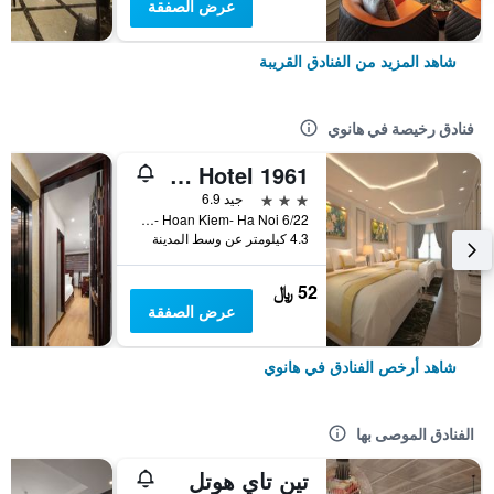
عرض الصفقة
شاهد المزيد من الفنادق القريبة
فنادق رخيصة في هانوي
Old Quarter Hotel 1961
3 نجوم
جيد 6.9
6/22 Hang Voi Street- Ly Thai To- Hoan Kiem- Ha Noi, هانوي, فيتنام
4.3 كيلومتر عن وسط المدينة
52 ﷼
عرض الصفقة
شاهد أرخص الفنادق في هانوي
الفنادق الموصى بها
تين تاي هوتل