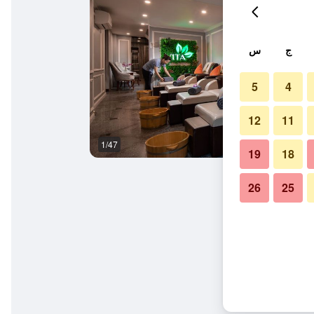
ج
س
5
4
12
11
1/47
آخر
19
18
26
25