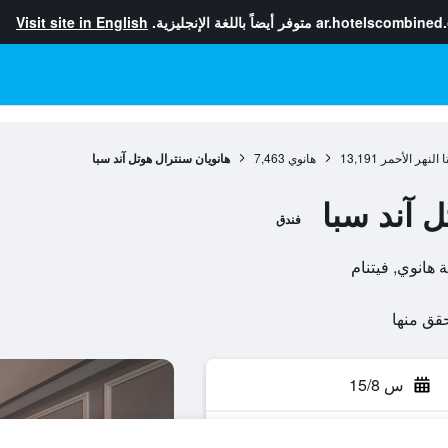
ar.hotelscombined
متوفر أيضاً باللغة الإنجليزية.
Visit site in English
 النهر الأحمر
13,191
هانوي
7,463
هانويان سنترال هوتل آند سبا
ل آند سبا
فندق
س 15/8