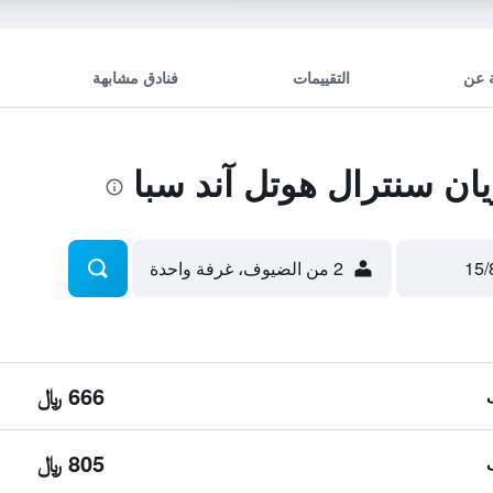
 عن
التقييمات
فنادق مشابهة
ن سنترال هوتل آند سبا
2 من الضيوف، غرفة واحدة
666 ﷼
805 ﷼