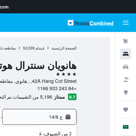
.com
رحلات طيران
الصفحة الرئيسية
فيتنام
52,039
مقاطعة دلتا
فنادق
هانويان سنترال هوت
سيارات
4 نجوم
حزم العروض
42A Hang Cot Street, , هانوي, مقاطعة هانوي, فيتنام
+84 243 933 1166
استكشاف
ممتاز
5,196 من التقييمات تم التحقق منها
9.7
رحلات
ج 14/8
-
العَرَبِيَّة
2 من الضيوف، غرفة واحدة