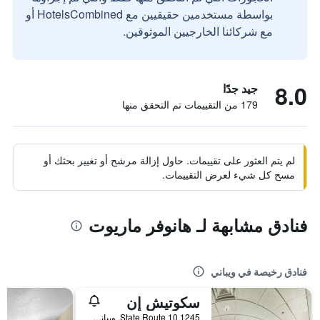
بواسطة مستخدمين حقيقيين مع HotelsCombined أو
مع شركائنا الخارجيين الموثوقين.
8.0
جيد جدًا
179 من التقييمات تم التحقق منها
لم يتم العثور على تقييمات. حاول إزالة مرشح أو تغيير بحثك أو
مسح كل شيء لعرض التقييمات.
فنادق مشابهة لـ هانوفر ماريوت
فنادق رخيصة في ويباني
سكوتيش إن
1245 State Route 10, ويباني, NJ, الولايات المتحدة الأميريكية