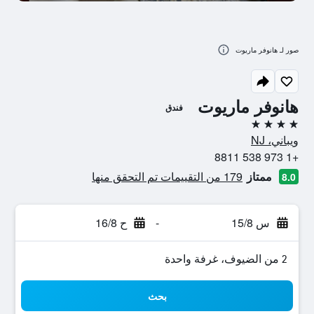
صور لـ هانوفر ماريوت
هانوفر ماريوت
فندق
4 نجوم
ويباني، NJ
+1 973 538 8811
ممتاز
179 من التقييمات تم التحقق منها
8.0
س 15/8
-
ح 16/8
2 من الضيوف، غرفة واحدة
بحث