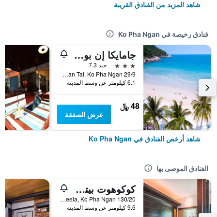
شاهد المزيد من الفنادق القريبة
فنادق رخيصة في Ko Pha Ngan
جامايكا إن بونجالو
3 نجوم
جيد 7.3
29/9 Moo 4, Baan Tai, Ko Pha Ngan, تايلاند
6.1 كيلومتر عن وسط المدينة
48 ﷼
عرض الصفقة
شاهد أرخص الفنادق في Ko Pha Ngan
الفنادق الموصى بها
كوكوهوت بيتش ريزورت
130/20 Had Rin Nai, Sun Set, Leela, Ko Pha Ngan, تايلاند
9.6 كيلومتر عن وسط المدينة