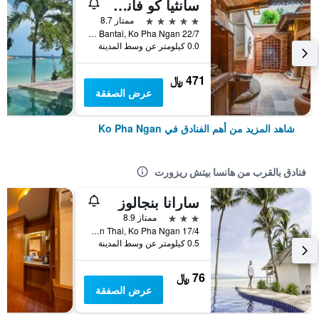
سانثيا كو فانجان ريزورت آند سبا
5 نجوم
ممتاز 8.7
22/7 Moo 5 Bantai, Ko Pha Ngan, تايلاند
0.0 كيلومتر عن وسط المدينة
471 ﷼
عرض الصفقة
شاهد المزيد من أهم الفنادق في Ko Pha Ngan
فنادق بالقرب من هانسا بيتش ريزورت
سارانا بنجالوز
3 نجوم
ممتاز 8.9
17/4 Moo 2, Baan Thai, Ko Pha Ngan, تايلاند
0.5 كيلومتر عن وسط المدينة
76 ﷼
عرض الصفقة