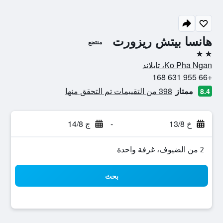
هانسا بيتش ريزورت
منتجع
2 نجمتين
Ko Pha Ngan، تايلاند
+66 955 631 168
ممتاز
398 من التقييمات تم التحقق منها
8.4
خ 13/8
-
ج 14/8
2 من الضيوف، غرفة واحدة
بحث