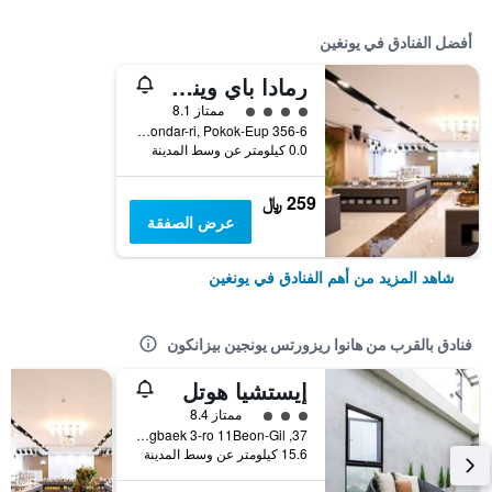
أفضل الفنادق في يونغين
رمادا باي ويندام يونغين
تقييم فئة 4
ممتاز 8.1
356-6 Jeondar-ri, Pokok-Eup, يونغين, كوريا الجنوبية
0.0 كيلومتر عن وسط المدينة
259 ﷼
عرض الصفقة
شاهد المزيد من أهم الفنادق في يونغين
فنادق بالقرب من هانوا ريزورتس يونجين بيزانكون
إيستشيا هوتل
تقييم فئة 3
ممتاز 8.4
37, Dongbaek 3-ro 11Beon-Gil, يونغين, كوريا الجنوبية
15.6 كيلومتر عن وسط المدينة