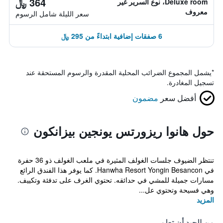
364 ﷼
Deluxe room، نوع السرير غير
معروف
سعر الليلة شامل الرسوم
6 صفقات إضافية ابتداءً من 295 ﷼
*
يشمل المجموع الضرائب المحلية المقدرة والرسوم المستحقة عند
تسجيل المغادرة.
أفضل سعر
مضمون
حول هانوا ريزورتس يونجين بيزانكون
تنتظر الضيوف جلسات الغولف المثيرة في ملعب الغولف ذو 36 حفرة
في Hanwha Resort Yongin Besancon. كما يوفر هذا الفندق الرائع
مسارات جميلة للمشي في حدائقه. تحتوي الغرف على تدفئة وتكييف.
وهي فسيحة وتحتوي عل...
المزيد
من الجيد أن تعلم