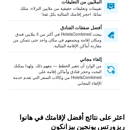
الملايين من التعليقات
تقييمات وتعليقات حقيقية من ملايين النزلاء، مثلك
تمامًا. احجز إقامتك المثالية بكل ثقة!
أفضل صفقات الفنادق
يبحث HotelsCombined في أكثر من 3 ملايين فندق
ومكان إقامة ويجمعهم في مكان واحد حتى تتمكن من
مقارنة أماكن الإقامة المثالية.
إلغاء مجاني
من الوارد أن تتغير الخطط — نتفهم ذلك. ولهذا يمكنك
البحث وحجز فنادق وأماكن إقامة على
HotelsCombined من وكالات السفر التي تقدم خدمة
الإلغاء المجاني
اعثر على نتائج أفضل لإقامتك في هانوا
ريزورتس يونجين بيزانكون