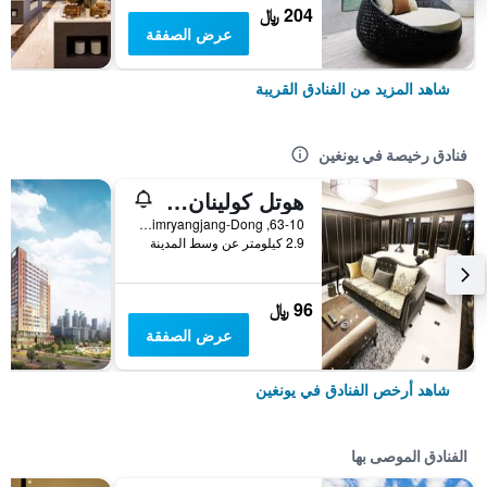
204 ﷼
عرض الصفقة
شاهد المزيد من الفنادق القريبة
فنادق رخيصة في يونغين
هوتل كولينان يونجين
63-10, Kimryangjang-Dong, يونغين, كوريا الجنوبية
2.9 كيلومتر عن وسط المدينة
96 ﷼
عرض الصفقة
شاهد أرخص الفنادق في يونغين
الفنادق الموصى بها