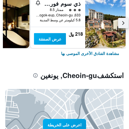
ذي سوم فورست هوتل
تقييم فئة 3
ممتاز 8.5
633, Seongsan-ro, Pogok-eup, Cheoin-gu, يونغين, كوريا الجنوبية
5.8 كيلومتر عن وسط المدينة
218 ﷼
عرض الصفقة
مشاهدة الفنادق الأخرى الموصى بها
استكشفCheoin-gu, يونغين
اعرض على الخريطة