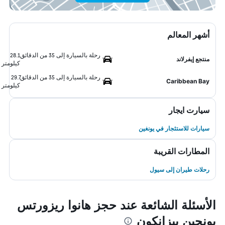
أشهر المعالم
رحلة بالسيارة إلى 35 من الدقائق
28.1
منتجع إيفرلاند
كيلومتر
رحلة بالسيارة إلى 35 من الدقائق
29.7
Caribbean Bay
كيلومتر
سيارت ايجار
سيارات للاستئجار في يونغين
المطارات القريبة
رحلات طيران إلى سيول
الأسئلة الشائعة عند حجز هانوا ريزورتس
يونجين بيزانكون