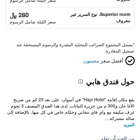
سعر الليلة شامل الرسوم
280 ﷼
Superior room، نوع السرير غير
معروف
سعر الليلة شامل الرسوم
*
يشمل المجموع الضرائب المحلية المقدرة والرسوم المستحقة عند
تسجيل المغادرة.
أفضل سعر
مضمون
حول فندق هابي
يقع مكان إقامة "Hapi Hotel" في أسوان، على بعد 23 كم من ضريح
الأغا خان و300 م من جزيرة النباتات. لدى هذا الفندق المصنف 3 نجوم
غرف مكيفة مع واي فاي مجاني وحمّام خاص في كل منها، بالإضافة إلى
صالة مشتركة....
المزيد
من الجيد أن تعلم