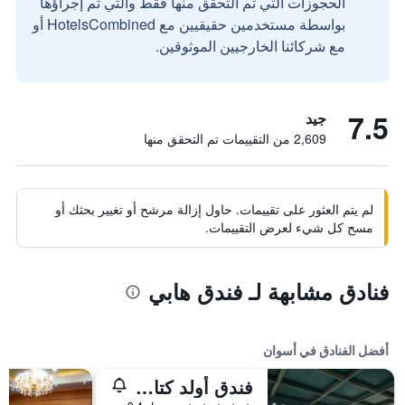
الحجوزات التي تم التحقق منها فقط والتي تم إجراؤها
بواسطة مستخدمين حقيقيين مع HotelsCombined أو
مع شركائنا الخارجيين الموثوقين.
7.5
جيد
2,609 من التقييمات تم التحقق منها
لم يتم العثور على تقييمات. حاول إزالة مرشح أو تغيير بحثك أو
مسح كل شيء لعرض التقييمات.
فنادق مشابهة لـ فندق هابي
أفضل الفنادق في أسوان
فندق أولد كتاراكت، أسوان (تديره سلسلة فنادق ماندارين أورينتال)