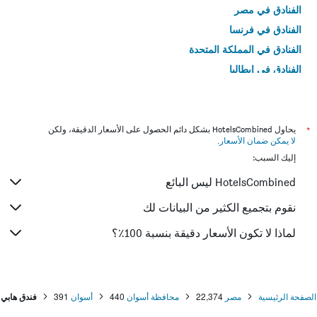
الفنادق في مصر
الفنادق في فرنسا
الفنادق في المملكة المتحدة
الفنادق في إيطاليا
الفنادق في تايلاند
*
يحاول HotelsCombined بشكل دائم الحصول على الأسعار الدقيقة، ولكن
لا يمكن ضمان الأسعار
.
إليك السبب:
HotelsCombined ليس البائع
نقوم بتجميع الكثير من البيانات لك
لماذا لا تكون الأسعار دقيقة بنسبة 100٪؟
الصفحة الرئيسية
مصر
22,374
محافظة أسوان
440
أسوان
391
فندق هابي