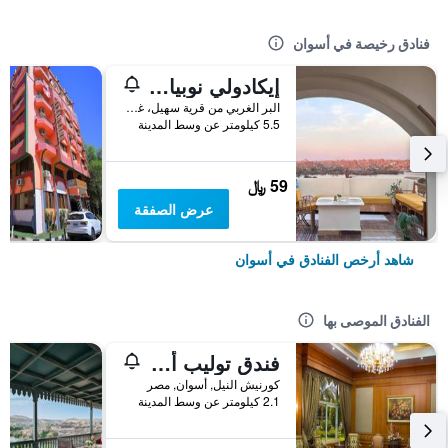
فنادق رخيصة في أسوان
إيكادولي نوبيان هاوس - كرما هوسبيتاليتي
البر الغربي من قرية سهيل، غرب سهيل, أسوان, مصر
5.5 كيلومتر عن وسط المدينة
59 ﷼
عرض الصفقة
شاهد أرخص الفنادق في أسوان
الفنادق الموصى بها
فندق توليب أسوان هوتل
كورنيش النيل, أسوان, مصر
2.1 كيلومتر عن وسط المدينة