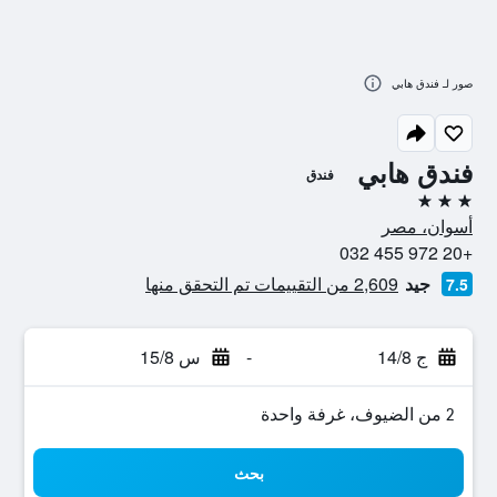
صور لـ فندق هابي
فندق هابي
فندق
3 نجوم
أسوان، مصر
+20 972 455 032
جيد
2,609 من التقييمات تم التحقق منها
7.5
ج 14/8
-
س 15/8
2 من الضيوف، غرفة واحدة
بحث