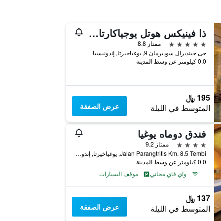
ذا فينيكس هوتل يوجياكارتا - هاندوريتين كوليكشن
5 نجوم
ممتاز 8.8
جى جينديرال سوديرمان 9, يوغياخيرتا, إندونيسيا
0.0 كيلومتر عن وسط المدينة
195 ﷼
عرض الصفقة
المتوسط في الليلة
فندق دوماه يوغيا
4 نجوم
ممتاز 9.2
Jalan Parangtritis Km. 8.5 Tembi, يوغياخيرتا, إندونيسيا
0.0 كيلومتر عن وسط المدينة
واي فاي مجاني
موقف السيارات
137 ﷼
عرض الصفقة
المتوسط في الليلة