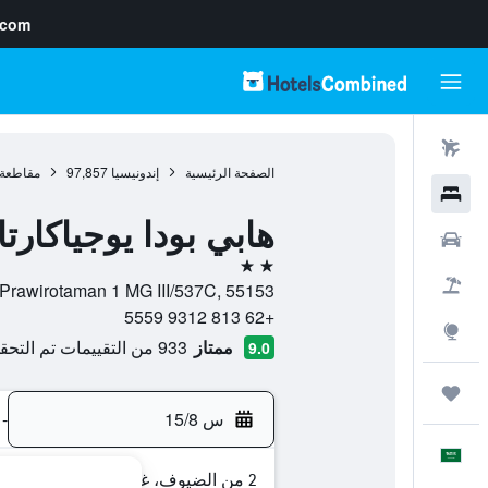
.com
رحلات طيران
الصفحة الرئيسية
إندونيسيا
97,857
مقاطعة 
فنادق
هابي بودا يوجياكارتا
سيارات
2 نجمتين
حزم العروض
Jl. Prawirotaman 1 MG III/537C, 55153, يوغياخيرتا, مقاطعة يوجياكرتا, إند
+62 813 9312 5559
استكشاف
ممتاز
933 من التقييمات تم التحقق منها
9.0
رحلات
س 15/8
-
العَرَبِيَّة
2 من الضيوف، غرفة واحدة