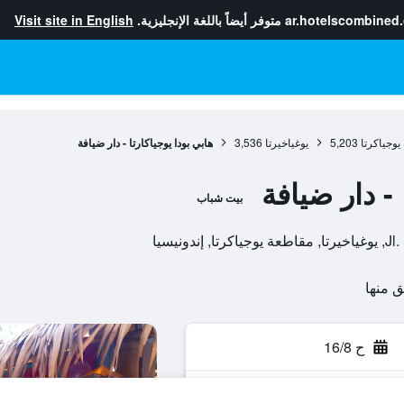
ar.hotelscombined
متوفر أيضاً باللغة الإنجليزية.
Visit site in English
يوجياكرتا
5,203
يوغياخيرتا
3,536
هابي بودا يوجياكارتا - دار ضيافة
 - دار ضيافة
بيت شباب
ونيسيا
ح 16/8