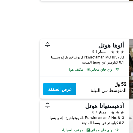
ألوها هوتل
3 نجوم
ممتاز 9.1
Prawirotaman MG III/573B, يوغياخيرتا, إندونيسيا
0.1 كيلومتر عن وسط المدينة
واي فاي مجاني
مكيف هواء
52 ﷼
عرض الصفقة
المتوسط في الليلة
آدهيستهانا هوتل
3 نجوم
ممتاز 8.7
Jl. Prawirotaman 2 No. 613, يوغياخيرتا, إندونيسيا
0.2 كيلومتر عن وسط المدينة
واي فاي مجاني
موقف السيارات