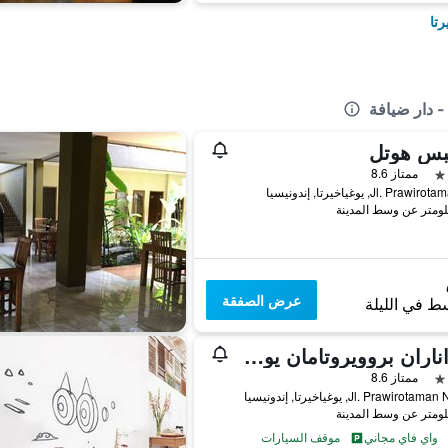
رتا
- دار ضيافة
يبس هوتل
ممتاز 8.6
Jl. Pra, يوغياخيرتا, إندونيسيا
عرض الصفقة
ط في الليلة
بانداناران بروويروتامان يوغياكارتا
ممتاز 8.6
Jl. Prawirot, يوغياخيرتا, إندونيسيا
واي فاي مجاني
موقف السيارات