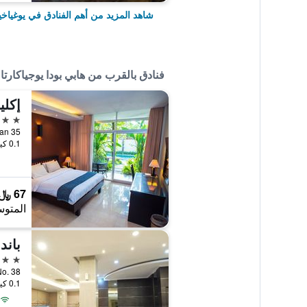
شاهد المزيد من أهم الفنادق في يوغياخي
فنادق بالقرب من هابي بودا يوجياكارتا 
إكل
3 نجوم
wirotaman 35
0.1 كيلومتر عن وسط المدينة
67 ﷼
المتوس
3 نجوم
aman No. 38
0.1 كيلومتر عن وسط المدينة