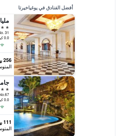
أفضل الفنادق في يوغياخيرتا
مليا
5 نجوم
otomo No. 31
0.0 كيلومتر عن وسط المدينة
256 ﷼
المتوس
5 نجوم
 Mada No.67
0.0 كيلومتر عن وسط المدينة
111 ﷼
المتوس