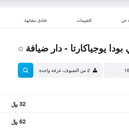
 عن
التقييمات
فنادق مشابهة
دا يوجياكارتا - دار ضيافة
2 من الضيوف، غرفة واحدة
32 ﷼
62 ﷼