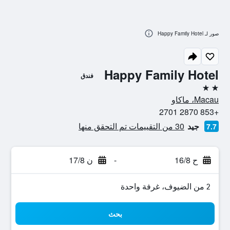
صور لـ Happy Family Hotel
Happy Family Hotel
فندق
2 نجمتين
Macau، ماكاو
+853 2870 2701
جيد
30 من التقييمات تم التحقق منها
7.7
ح 16/8
-
ن 17/8
2 من الضيوف، غرفة واحدة
بحث