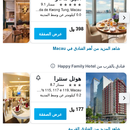
5 نجوم
ممتاز 9.1
Avenida de Kwong Tung, Macau
0.0 كيلومتر عن وسط المدينة
398 ﷼
عرض الصفقة
شاهد المزيد من أهم الفنادق في Macau
فنادق بالقرب من Happy Family Hotel
هوتل سنترا
3 نجوم
ممتاز 8.7
Avenida de D. João IV, n.ºs 58, 60 e 62 e Avenida Doutor Mário Soares, n.ºs 115, 117 e 119, Macau
0.2 كيلومتر عن وسط المدينة
177 ﷼
عرض الصفقة
شاهد المزيد من الفنادق القريبة