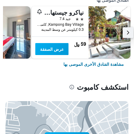
الفنادق الموصى بها
نياكرو جيستهاوس آند ريستورانت
2 نجمتين
جيد 7.4
Kampong Bay Village, كامبوت, كمبوديا
0.3 كيلومتر عن وسط المدينة
59 ﷼
عرض الصفقة
مشاهدة الفنادق الأخرى الموصى بها
استكشف كامبوت