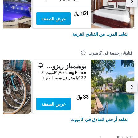
151 ﷼
عرض الصفقة
شاهد المزيد من الفنادق القريبة
فنادق رخيصة في كامبوت
بوهيمياز ريزورت آند سبا
Andoung Khmer, كامبوت, كمبوديا
3.3 كيلومتر عن وسط المدينة
33 ﷼
عرض الصفقة
شاهد أرخص الفنادق في كامبوت