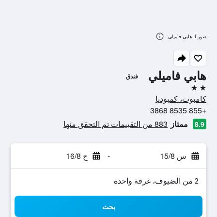
صور لـ هابي فاميلي
هابي فاميلي
فندق
2 نجمتين
كامبوت، كمبوديا
+855 8535 3868
ممتاز
883 من التقييمات تم التحقق منها
8.9
س 15/8
-
ح 16/8
2 من الضيوف، غرفة واحدة
بحث