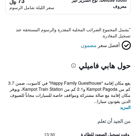
73 ﷼
Deluxe room، نوع السرير غير
معروف
سعر الليلة شامل الرسوم
*
يشمل المجموع الضرائب المحلية المقدرة والرسوم المستحقة عند
تسجيل المغادرة.
أفضل سعر
مضمون
حول هابي فاميلي
يقع مكان إقامة "Happy​​ Family Guesthouse" في كامبوت، ضمن 3.7
كم من Kampot Pagoda و2.1 كم من Kampot Train Station، ويوفر
مكان إقامة مع صالة مشتركة ومواقف خاصة للسيارات مجاناً للضيوف
الذين يقودون سيارا...
المزيد
من الجيد أن تعلم
13:30
وقت تسجيل الصعود للطائرة