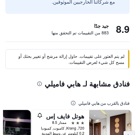
مع شركائنا الخارجيين الموثوقين.
8.9
جيد جدًا
883 من التقييمات تم التحقق منها
لم يتم العثور على تقييمات. حاول إزالة مرشح أو تغيير بحثك أو
مسح كل شيء لعرض التقييمات.
فنادق مشابهة لـ هابي فاميلي
فنادق بالقرب من هابي فاميلي
هوتل فايف إس
3 نجوم
ممتاز 8.5
720, Krang, كامبوت, كمبوديا
0.2 كيلومتر عن وسط المدينة