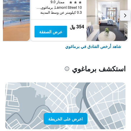
3 نجوم
ممتاز 9.0
10 Lamont Street, برماغوي, NSW, أستراليا
0.3 كيلومتر عن وسط المدينة
354 ﷼
عرض الصفقة
شاهد أرخص الفنادق في برماغوي
استكشف برماغوي
اعرض على الخريطة