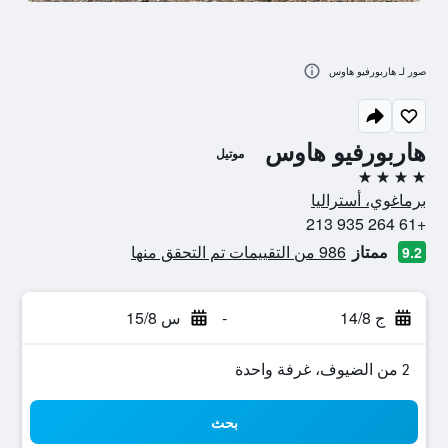
صور لـ هاربورفيو هاوس
هاربورفيو هاوس
موتيل
4 نجوم
برماغوي، أستراليا
+61 264 935 213
ممتاز
986 من التقييمات تم التحقق منها
9.2
ج 14/8
-
س 15/8
2 من الضيوف، غرفة واحدة
بحث