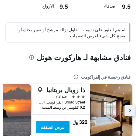
9.5
9.5
أصدقاء
الأزواج
لم يتم العثور على تقييمات. حاول إزالة مرشح أو تغيير بحثك أو
مسح كل شيء لعرض التقييمات.
فنادق مشابهة لـ هاركورت هوتل
فنادق رخيصة في إلفراكومب
ذا رويال بريتانيا
3 نجوم
جيد 7.3
Broad Street, إلفراكومب, المملكة المتحدة
0.2 كيلومتر عن وسط المدينة
322 ﷼
عرض الصفقة