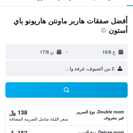
أفضل صفقات هاربر ماونتن هاريونو باي
أستون
ح 16/8
-
ن 17/8
2 من الضيوف، غرفة واحدة
138 ﷼
Double room، نوع السرير
غير معروف
سعر الليلة شامل الصريبة المضافة
152 ﷼
Deluxe room، نوع السرير