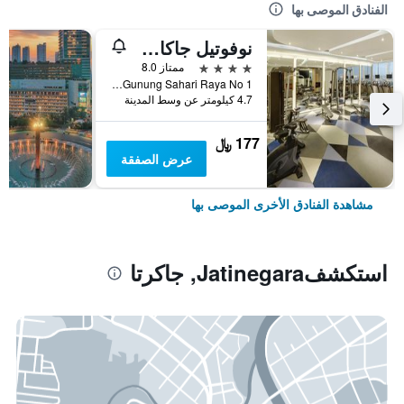
الفنادق الموصى بها
نوفوتيل جاكارتا مانغا دوا سكوير
4 نجوم
ممتاز 8.0
Jalan Gunung Sahari Raya No 1, جاكرتا, إندونيسيا
4.7 كيلومتر عن وسط المدينة
177 ﷼
عرض الصفقة
مشاهدة الفنادق الأخرى الموصى بها
استكشفJatinegara, جاكرتا