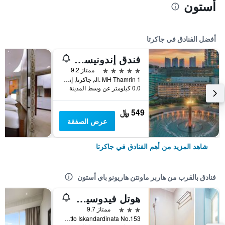
أستون
أفضل الفنادق في جاكرتا
فندق إندونيسيا كمبينسكي جاكرتا
5 نجوم
ممتاز 9.2
Jl. MH Thamrin 1, جاكرتا, إندونيسيا
0.0 كيلومتر عن وسط المدينة
549 ﷼
عرض الصفقة
شاهد المزيد من أهم الفنادق في جاكرتا
فنادق بالقرب من هاربر ماونتن هاريونو باي أستون
هوتل فيدوسيا أوتيستا 153
3 نجوم
ممتاز 9.7
Jl. Raya Otto Iskandardinata No.153, جاكرتا, إندونيسيا