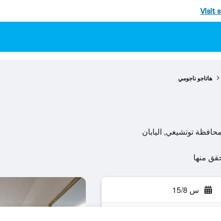
Visit 
هاتاجو ناجومي
س 15/8