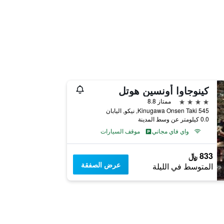
كينوجاوا أونسين هوتل
4 نجوم
ممتاز 8.8
Kinugawa Onsen Taki 545, نيكو, اليابان
0.0 كيلومتر عن وسط المدينة
واي فاي مجاني
موقف السيارات
833 ﷼
عرض الصفقة
المتوسط في الليلة