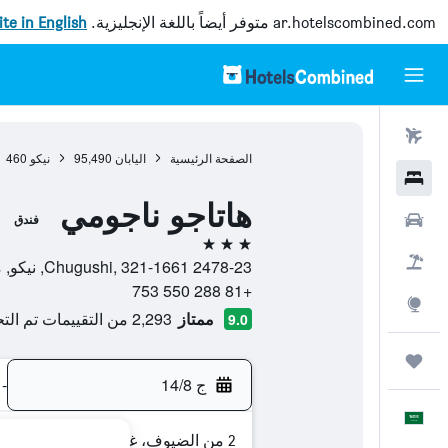
ar.hotelscombined.com
متوفر أيضاً باللغة الإنجليزية.
site in English
رحلات طيران
الصفحة الرئيسية
اليابان
95,490
نيكو
460
فنادق
هاتاجو ناجومي
سيارات
فندق
3 نجوم
حزم العروض
2478-23 Chugushi, 321-1661, نيكو, محافظة توتشيغي, اليابان
+81 288 550 753
استكشاف
ممتاز
2,293 من التقييمات تم التحقق منها
9.0
رحلات
ج 14/8
-
العَرَبِيَّة
2 من الضيوف، غرفة واحدة