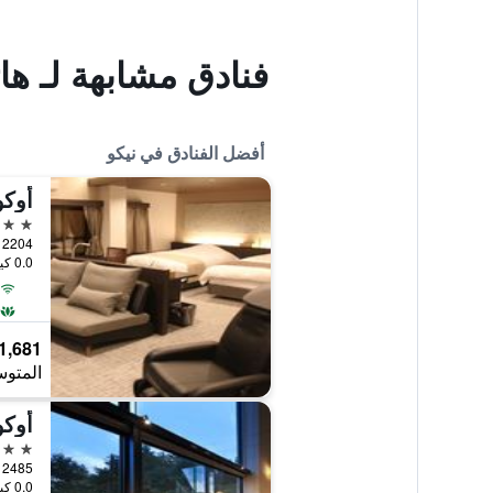
فنادق مشابهة لـ ها
أفضل الفنادق في نيكو
أوكو
4 نجوم
2204 Nikko, نيكو, اليابان
0.0 كيلومتر عن وسط المدينة
1,681 ﷼
المتوس
أوكو
4 نجوم
2485 Chugushi, نيكو, اليابان
0.0 كيلومتر عن وسط المدينة