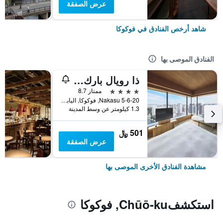
عرض الصفقة
شاهد أرخص الفنادق في فوكوكا
الفنادق الموصى بها
ذا رويال بارك كانفاس فوكوكا ناكاسو
4 نجوم
ممتاز 8.7
5-6-20 Nakasu, فوكوكا, اليابان
1.3 كيلومتر عن وسط المدينة
501 ﷼
عرض الصفقة
مشاهدة الفنادق الأخرى الموصى بها
استكشفChūō-ku, فوكوكا