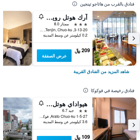
فنادق بالقرب من هاتاجو تينجين
آرك هوتل رويال فوكوكا تِنجن
3 نجوم
ممتاز 8.0
3-13-20, Tenjin, Chuo-ku, فوكوكا, اليابان
0.2 كيلومتر عن وسط المدينة
209 ﷼
عرض الصفقة
شاهد المزيد من الفنادق القريبة
فنادق رخيصة في فوكوكا
هيواداي هوتل أراتو
2 نجمتين
جيد 6.7
1-5-27 Arato Chuo-ku, فوكوكا, اليابان
3.6 كيلومتر عن وسط المدينة
109 ﷼