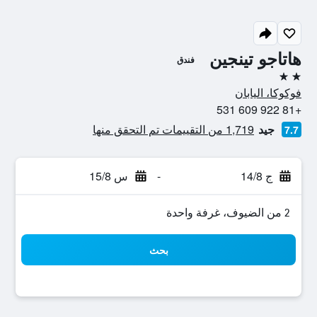
هاتاجو تينجين
فندق
2 نجمتين
فوكوكا، اليابان
+81 922 609 531
جيد
1,719 من التقييمات تم التحقق منها
7.7
ج 14/8
-
س 15/8
2 من الضيوف، غرفة واحدة
بحث