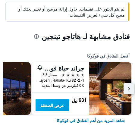
لم يتم العثور على تقييمات. حاول إزالة مرشح أو تغيير بحثك أو
مسح كل شيء لعرض التقييمات.
فنادق مشابهة لـ هاتاجو تينجين
أفضل الفنادق في فوكوكا
جراند حياة فوكوكا
5 نجوم
ممتاز 8.8
1- 2- 82 Sumiyoshi, Hakata- Ku, فوكوكا, اليابان
0.0 كيلومتر عن وسط المدينة
631 ﷼
عرض الصفقة
شاهد المزيد من أهم الفنادق في فوكوكا