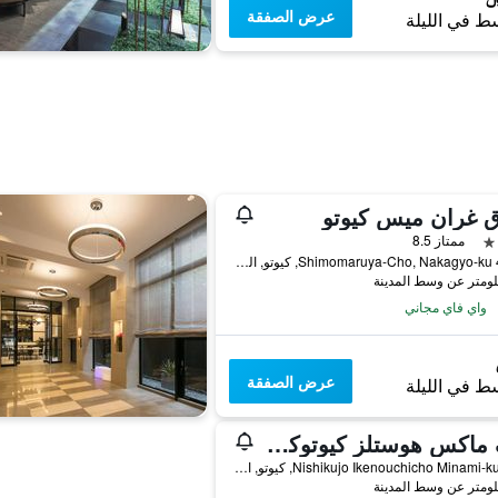
عرض الصفقة
ط في الليلة
ق غران ميس كيوتو
ممتاز 8.5
410-3 Shimomaruya-Cho, Nakagyo-ku, كيوتو, اليابان
واي فاي مجاني
عرض الصفقة
ط في الليلة
ليف ماكس هوستلز كيوتوكيماي
96-1 Nishikujo Ikenouchicho Minami-ku, كيوتو, اليابان