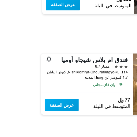
عرض الصفقة
المتوسط في الليلة
فندق ام بلاس شيجاو أوميا
3 نجوم
ممتاز 8.7
114, Nishikiomiya-Cho, Nakagyo-ku, كيوتو, اليابان
1.7 كيلومتر عن وسط المدينة
واي فاي مجاني
77 ﷼
عرض الصفقة
المتوسط في الليلة