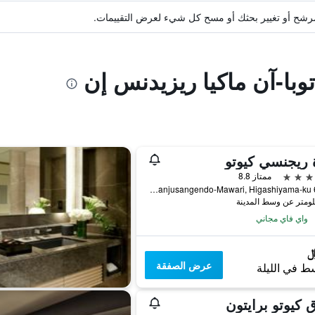
ة مرشح أو تغيير بحثك أو مسح كل شيء لعرض التقييمات.
توبا-آن ماكيا ريزيدنس إن
 ريجنسي كيوتو
ممتاز 8.8
644-2 Sanjusangendo-Mawari, Higashiyama-ku, كيوتو, اليابان
واي فاي مجاني
عرض الصفقة
ط في الليلة
 كيوتو برايتون