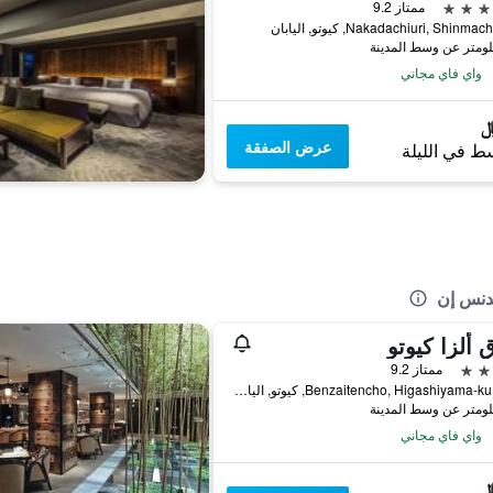
ممتاز 9.2
Nakadachiuri, Shinma, كيوتو, اليابان
واي فاي مجاني
عرض الصفقة
ط في الليلة
يدنس إن
 ألزا كيوتو
ممتاز 9.2
3-33, Benzaitencho, Higashiyama-ku, كيوتو, اليابان
واي فاي مجاني