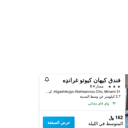
فندق كيهان كيوتو غراندِه
3 نجوم
ممتاز 8.4
31 Higashikujyo-Nishisannou-Cho, Minami, كيوتو, اليابان
2.7 كيلومتر عن وسط المدينة
واي فاي مجاني
162 ﷼
عرض الصفقة
المتوسط في الليلة