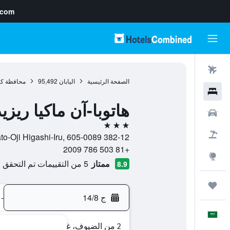
.com
رحلات طيران
الصفحة الرئيسية
اليابان
95,492
محافظة كي
فنادق
هاتوبا-آن ماكيا ريز
سيارات
3 نجوم
حزم العروض
382-12 Moto-Cho Yamato-Oji Higashi-Iru, 605-0089, كيوتو, محافظة كيوتو, اليابان
+81 503 786 2009
استكشاف
ممتاز
5 من التقييمات تم التحقق منها
8.9
رحلات
ج 14/8
-
العَرَبِيَّة
2 من الضيوف، غرفة واحدة