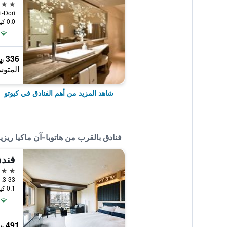
5 نجوم
chi-Dori
0.0 كيلومتر عن وسط المدينة
336 ﷼
المتوس
شاهد المزيد من أهم الفنادق في كيوتو
فنادق بالقرب من هاتوبا-آن ماكيا ريز
فندق
4 نجوم
0.1 كيلومتر عن وسط المدينة
491 ﷼