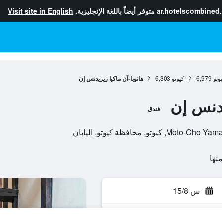
ar.hotelscombined
متوفر أيضاً باللغة الإنجليزية.
Visit site in English
وتو
6,979
كيوتو
6,303
هاتوبا-آن ماكيا ريزيدنس إن
يدنس إن
فندق
س 15/8