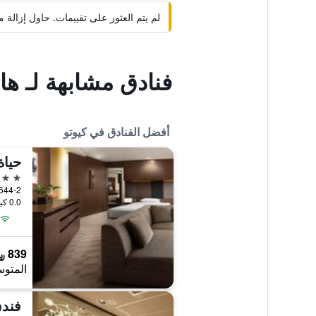
لم يتم العثور على تقييمات. حاول إزال
فنادق مشابهة لـ ها
أفضل الفنادق في كيوتو
حياة
5 نجوم
0.0 كيلومتر عن وسط المدينة
839 ﷼
المتوس
فندق