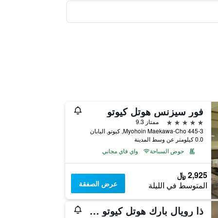
فور سيزنس هوتل كيوتو
5 نجوم
ممتاز 9.3
445-3 Myohoin Maekawa-Cho, كيوتو, اليابان
0.0 كيلومتر عن وسط المدينة
حوض السباحة
واي فاي مجاني
2,925 ﷼
عرض الصفقة
المتوسط في الليلة
ذا رويال بارك هوتل كيوتو سانجو