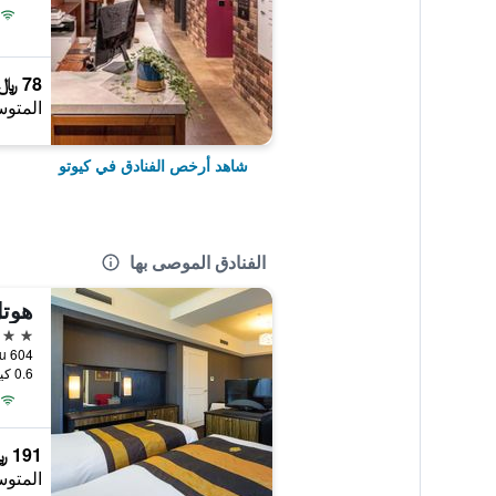
78 ﷼
المتوس
شاهد أرخص الفنادق في كيوتو
الفنادق الموصى بها
هوتل
4 نجوم
604 Manjuya-Cho, Sanjo-Sagaru, كيوتو, اليابان
0.6 كيلومتر عن وسط المدينة
191 ﷼
المتوس