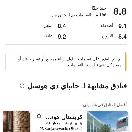
8.8
جيد جدًا
196 من التقييمات تم التحقق منها
8.4
9.1
أصدقاء
منفرد
9.2
8.4
الأزواج
عائلات
لم يتم العثور على تقييمات. حاول إزالة مرشح أو تغيير بحثك أو
مسح كل شيء لعرض التقييمات.
فنادق مشابهة لـ حاتياي دي هوستل
أفضل الفنادق في هات ياي
كريستال هوتل هات ياي
4 نجوم
ممتاز 8.6
4 Soi 23 Kanjanawanich Road, هات ياي, تايلاند