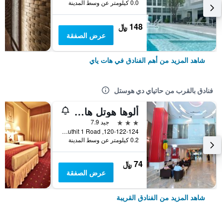
0.0 كيلومتر عن وسط المدينة
148 ﷼
عرض الصفقة
شاهد المزيد من أهم الفنادق في هات ياي
فنادق بالقرب من حاتياي دي هوستل
ألوها هوتل هات ياي
3 نجوم
جيد 7.9
120-122-124, Niphatuthit 1 Road, هات ياي, تايلاند
0.2 كيلومتر عن وسط المدينة
74 ﷼
عرض الصفقة
شاهد المزيد من الفنادق القريبة