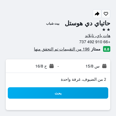
حاتياي دي هوستل
بيت شباب
2 نجمتين
هات ياي، تايلاند
+66 910 492 737
ممتاز
196 من التقييمات تم التحقق منها
8.8
س 15/8
-
ح 16/8
2 من الضيوف، غرفة واحدة
بحث