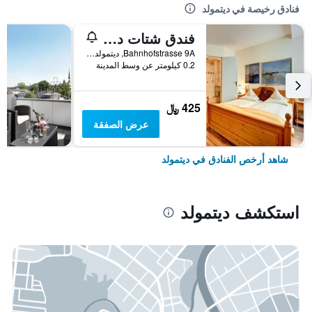
فنادق رخيصة في ديتمولد
فندق شتات ديتمولد
Bahnhofstrasse 9A, ديتمولد, ولاية شمال الراين وستفاليا, ألمانيا
0.2 كيلومتر عن وسط المدينة
425 ﷼
عرض الصفقة
شاهد أرخص الفنادق في ديتمولد
استكشف ديتمولد