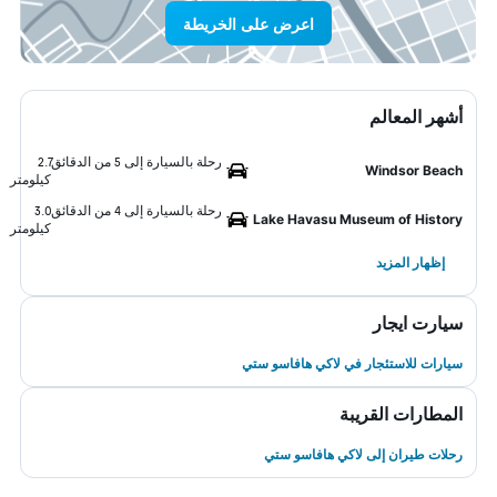
اعرض على الخريطة
أشهر المعالم
رحلة بالسيارة إلى 5 من الدقائق
2.7
Windsor Beach
كيلومتر
رحلة بالسيارة إلى 4 من الدقائق
3.0
Lake Havasu Museum of History
كيلومتر
إظهار المزيد
سيارت ايجار
سيارات للاستئجار في لاكي هافاسو ستي
المطارات القريبة
رحلات طيران إلى لاكي هافاسو ستي