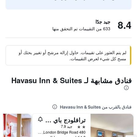
8.4
جيد جدًا
633 من التقييمات تم التحقق منها
لم يتم العثور على تقييمات. حاول إزالة مرشح أو تغيير بحثك أو
مسح كل شيء لعرض التقييمات.
فنادق مشابهة لـ Havasu Inn & Suites
فنادق بالقرب من Havasu Inn & Suites
ترافلودج باي ويندام ليك هافاسو
2 نجمتين
جيد 7.9
480 London Bridge Road, لاكي هافاسو ستي, AZ, الولايات المتحدة الأميريكية