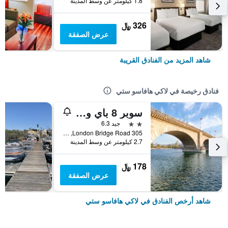
1.8 كيلومتر عن وسط المدينة
326 ﷼
عرض الصفقة
شاهد المزيد من الفنادق القريبة
فنادق رخيصة في لاكي هافاسو ستي
سوبر 8 باي ويندام ليك هافاسو سيتي
2 نجمتين
جيد 6.3
305 London Bridge Road, لاكي هافاسو ستي, AZ, الولايات المتحدة الأميريكية
2.7 كيلومتر عن وسط المدينة
178 ﷼
عرض الصفقة
شاهد أرخص الفنادق في لاكي هافاسو ستي