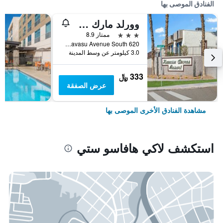
الفنادق الموصى بها
وورلد مارك هافاسو ديونز
3 نجوم
ممتاز 8.9
620 Lake Havasu Avenue South, لاكي هافاسو ستي, AZ, الولايات المتحدة الأميريكية
3.0 كيلومتر عن وسط المدينة
333 ﷼
عرض الصفقة
مشاهدة الفنادق الأخرى الموصى بها
استكشف لاكي هافاسو ستي