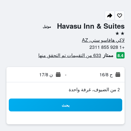
Havasu Inn & Suites
موتيل
2 نجمتين
لاكي هافاسو ستي، AZ
+1 928 855 2311
ممتاز
633 من التقييمات تم التحقق منها
8.4
ح 16/8
-
ن 17/8
2 من الضيوف، غرفة واحدة
بحث