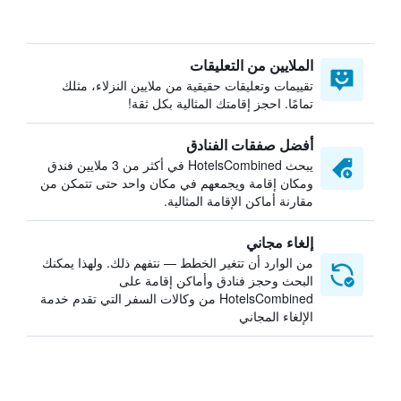
الملايين من التعليقات
تقييمات وتعليقات حقيقية من ملايين النزلاء، مثلك
تمامًا. احجز إقامتك المثالية بكل ثقة!
أفضل صفقات الفنادق
يبحث HotelsCombined في أكثر من 3 ملايين فندق
ومكان إقامة ويجمعهم في مكان واحد حتى تتمكن من
مقارنة أماكن الإقامة المثالية.
إلغاء مجاني
من الوارد أن تتغير الخطط — نتفهم ذلك. ولهذا يمكنك
البحث وحجز فنادق وأماكن إقامة على
HotelsCombined من وكالات السفر التي تقدم خدمة
الإلغاء المجاني