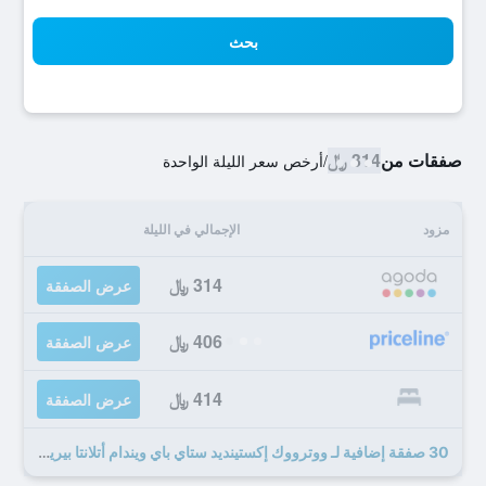
بحث
صفقات من
314 ﷼
/
أرخص سعر الليلة الواحدة
مزود
الإجمالي في الليلة
314 ﷼
عرض الصفقة
406 ﷼
عرض الصفقة
414 ﷼
عرض الصفقة
30 صفقة إضافية لـ ووترووك إكستينديد ستاي باي ويندام أتلانتا بيريميتر