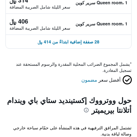
Queen room، 1 سرير كوين
سعر الليلة شامل الصريبة المضافة
406 ﷼
Queen room، 1 سرير كوين
سعر الليلة شامل الصريبة المضافة
28 صفقة إضافية ابتداءً من 414 ﷼
*
يشمل المجموع الضرائب المحلية المقدرة والرسوم المستحقة عند
تسجيل المغادرة.
أفضل سعر
مضمون
حول ووترووك إكستينديد ستاي باي ويندام
أتلانتا بيريميتر
تشتمل المرافق الترفيهية في هذه المنشأة على حمّام سباحة خارجي
وصالة لياقة بدنية.