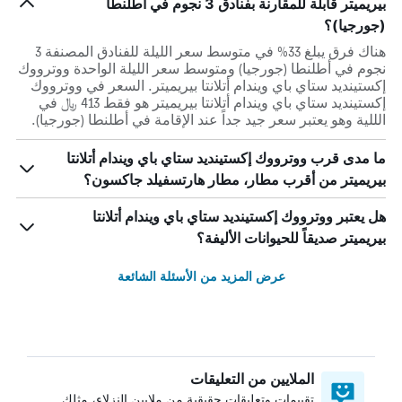
بيريميتر قابلة للمقارنة بفنادق 3 نجوم في أطلنطا
(جورجيا)؟
هناك فرق يبلغ 33% في متوسط ​​سعر الليلة للفنادق المصنفة 3
نجوم في أطلنطا (جورجيا) ومتوسط ​​سعر الليلة الواحدة ووترووك
إكستينديد ستاي باي ويندام أتلانتا بيريميتر. السعر في ووترووك
إكستينديد ستاي باي ويندام أتلانتا بيريميتر هو فقط 413 ﷼ في
الللية وهو يعتبر سعر جيد جداً عند الإقامة في أطلنطا (جورجيا).
ما مدى قرب ووترووك إكستينديد ستاي باي ويندام أتلانتا
بيريميتر من أقرب مطار، مطار هارتسفيلد جاكسون؟
هل يعتبر ووترووك إكستينديد ستاي باي ويندام أتلانتا
بيريميتر صديقاً للحيوانات الأليفة؟
عرض المزيد من الأسئلة الشائعة
الملايين من التعليقات
تقييمات وتعليقات حقيقية من ملايين النزلاء، مثلك