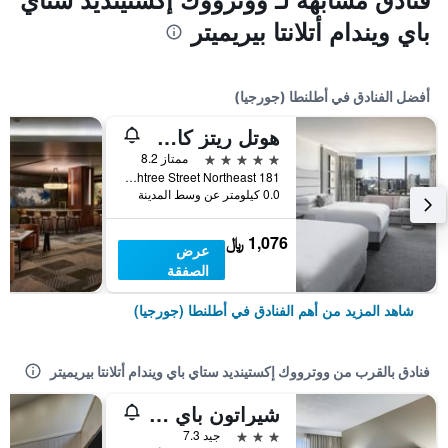
باي ويندام أتلانتا بيريميتر
أفضل الفنادق في أطلنطا (جورجيا)
هوتل ريتز كارلتون، أتلانتا
5 نجوم
ممتاز 8.2
181 Peachtree Street Northeast, أطلنطا (جورجيا), GA, الولايات المتحدة الأميريكية
0.0 كيلومتر عن وسط المدينة
1,076 ﷼
عرض
الصفقة
شاهد المزيد من أهم الفنادق في أطلنطا (جورجيا)
فنادق بالقرب من ووترووك إكستينديد ستاي باي ويندام أتلانتا بيريميتر
شيراتون باي ماريوت أتلانتا بيريميتر دونوودي
3 نجوم
جيد 7.3