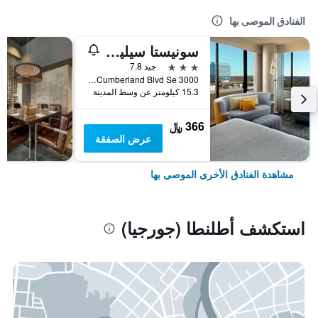
الفنادق الموصى بها
سونيستا سيليكت أتلانتا كامبرلاند جاليريا بالبارك
3 نجوم
جيد 7.8
3000 Cumberland Blvd Se, أطلنطا (جورجيا), GA, الولايات المتحدة الأميريكية
15.3 كيلومتر عن وسط المدينة
366 ﷼
عرض الصفقة
مشاهدة الفنادق الأخرى الموصى بها
استكشف أطلنطا (جورجيا)