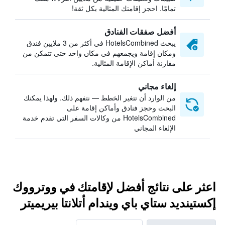
تمامًا. احجز إقامتك المثالية بكل ثقة!
أفضل صفقات الفنادق
يبحث HotelsCombined في أكثر من 3 ملايين فندق
ومكان إقامة ويجمعهم في مكان واحد حتى تتمكن من
مقارنة أماكن الإقامة المثالية.
إلغاء مجاني
من الوارد أن تتغير الخطط — نتفهم ذلك. ولهذا يمكنك
البحث وحجز فنادق وأماكن إقامة على
HotelsCombined من وكالات السفر التي تقدم خدمة
الإلغاء المجاني
اعثر على نتائج أفضل لإقامتك في ووترووك
إكستينديد ستاي باي ويندام أتلانتا بيريميتر