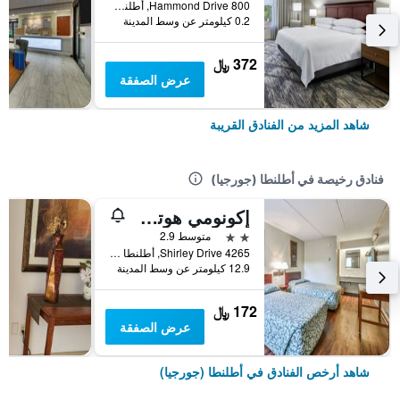
800 Hammond Drive, أطلنطا (جورجيا), GA, الولايات المتحدة الأميريكية
0.2 كيلومتر عن وسط المدينة
372 ﷼
عرض الصفقة
شاهد المزيد من الفنادق القريبة
فنادق رخيصة في أطلنطا (جورجيا)
إكونومي هوتل أتلانتا
2 نجمتين
متوسط 2.9
4265 Shirley Drive, أطلنطا (جورجيا), GA, الولايات المتحدة الأميريكية
12.9 كيلومتر عن وسط المدينة
172 ﷼
عرض الصفقة
شاهد أرخص الفنادق في أطلنطا (جورجيا)