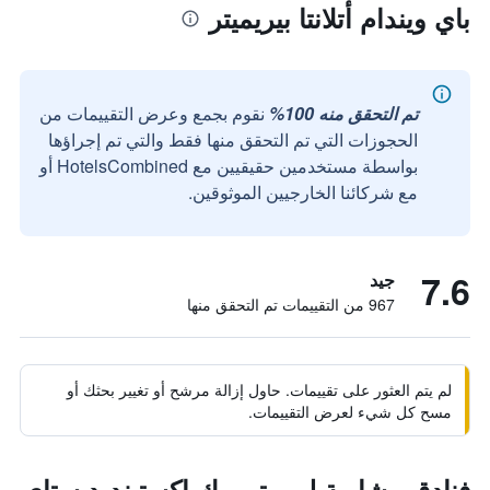
باي ويندام أتلانتا بيريميتر
تم التحقق منه 100%
نقوم بجمع وعرض التقييمات من
الحجوزات التي تم التحقق منها فقط والتي تم إجراؤها
بواسطة مستخدمين حقيقيين مع HotelsCombined أو
مع شركائنا الخارجيين الموثوقين.
7.6
جيد
967 من التقييمات تم التحقق منها
لم يتم العثور على تقييمات. حاول إزالة مرشح أو تغيير بحثك أو
مسح كل شيء لعرض التقييمات.
فنادق مشابهة لـ ووترووك إكستينديد ستاي